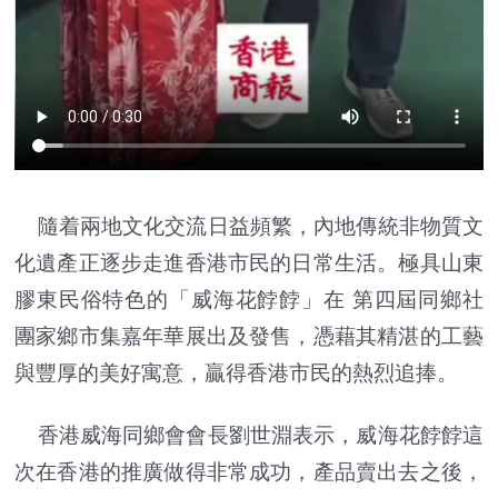
隨着兩地文化交流日益頻繁，內地傳統非物質文
化遺產正逐步走進香港市民的日常生活。極具山東
膠東民俗特色的「威海花餑餑」在 第四屆同鄉社
團家鄉市集嘉年華展出及發售，憑藉其精湛的工藝
與豐厚的美好寓意，贏得香港市民的熱烈追捧。
香港威海同鄉會會長劉世淵表示，威海花餑餑這
次在香港的推廣做得非常成功，產品賣出去之後，