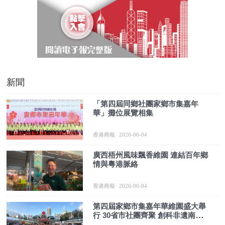
新聞
「第四屆同鄉社團家鄉市集嘉年
華」攤位展覽相集
香港商報
2026-06-04
廣西梧州風味飄香維園 連結百年鄉
情與粵港脈絡
香港商報
2026-06-04
第四屆家鄉市集嘉年華維園盛大舉
行 30省市社團齊聚 創科非遺南北
物產盡顯文化魅力