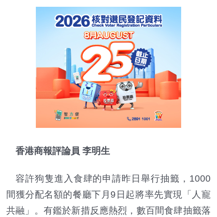
香港商報評論員 李明生
容許狗隻進入食肆的申請昨日舉行抽籤，1000
間獲分配名額的餐廳下月9日起將率先實現「人寵
共融」。有鑑於新措反應熱烈，數百間食肆抽籤落