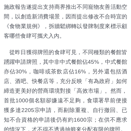
施政報告遂提出支持商界推出不同寵物友善活動空
間，以創造新消費場景，因而提出修改不合時宜的
《食物業規例》，拆牆鬆綁轉以發牌制度來標示顧
客哪些食肆可攜犬入內。
從昨日獲得牌照的食肆可見，不同種類的餐館皆
踴躍申請牌照，其中非中式餐館佔45%，中式餐館
亦佔30%，咖啡或茶飲店佔16%，另外還包括酒
店、酒吧、快餐店等，充分反映「有為政府」如何
締造更美好的營商環境對接「高效市場」。然而，
首批1000個名額卻嫌遠不足夠，食環署早前便接
獲多達2205宗申請，而剔除重複、自行撤回、已
知不合資格的申請後仍有約1600宗；在供不應求
的情況下，才不得不透過抽籤來分配有限的牌照。