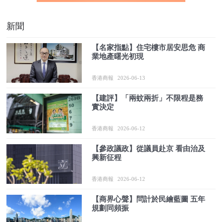
新聞
【名家指點】住宅樓市居安思危 商
業地產曙光初現
香港商報
2026-06-13
【建評】「兩蚊兩折」不限程是務
實決定
香港商報
2026-06-12
【參政議政】從議員赴京 看由治及
興新征程
香港商報
2026-06-12
【商界心聲】問計於民繪藍圖 五年
規劃同頻振