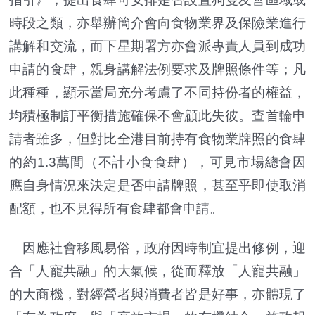
時段之類，亦舉辦簡介會向食物業界及保險業進行
講解和交流，而下星期署方亦會派專責人員到成功
申請的食肆，親身講解法例要求及牌照條件等；凡
此種種，顯示當局充分考慮了不同持份者的權益，
均積極制訂平衡措施確保不會顧此失彼。查首輪申
請者雖多，但對比全港目前持有食物業牌照的食肆
的約1.3萬間（不計小食食肆），可見市場總會因
應自身情況來決定是否申請牌照，甚至乎即使取消
配額，也不見得所有食肆都會申請。
因應社會移風易俗，政府因時制宜提出修例，迎
合「人寵共融」的大氣候，從而釋放「人寵共融」
的大商機，對經營者與消費者皆是好事，亦體現了