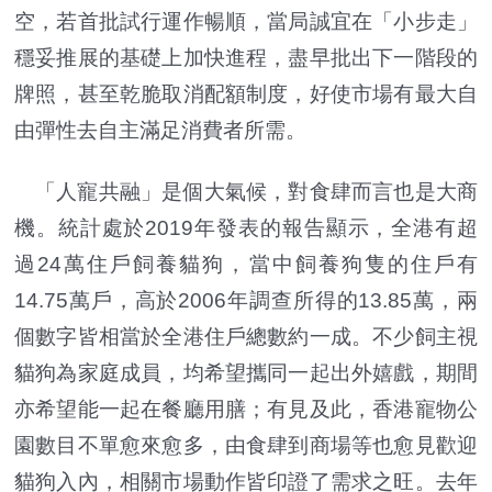
空，若首批試行運作暢順，當局誠宜在「小步走」
穩妥推展的基礎上加快進程，盡早批出下一階段的
牌照，甚至乾脆取消配額制度，好使市場有最大自
由彈性去自主滿足消費者所需。
「人寵共融」是個大氣候，對食肆而言也是大商
機。統計處於2019年發表的報告顯示，全港有超
過24萬住戶飼養貓狗，當中飼養狗隻的住戶有
14.75萬戶，高於2006年調查所得的13.85萬，兩
個數字皆相當於全港住戶總數約一成。不少飼主視
貓狗為家庭成員，均希望攜同一起出外嬉戲，期間
亦希望能一起在餐廳用膳；有見及此，香港寵物公
園數目不單愈來愈多，由食肆到商場等也愈見歡迎
貓狗入內，相關市場動作皆印證了需求之旺。去年