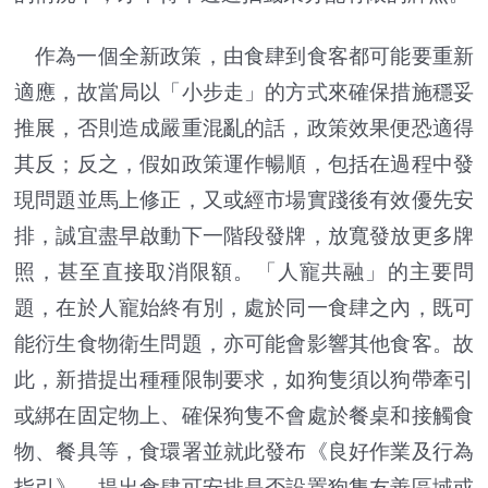
作為一個全新政策，由食肆到食客都可能要重新
適應，故當局以「小步走」的方式來確保措施穩妥
推展，否則造成嚴重混亂的話，政策效果便恐適得
其反；反之，假如政策運作暢順，包括在過程中發
現問題並馬上修正，又或經市場實踐後有效優先安
排，誠宜盡早啟動下一階段發牌，放寬發放更多牌
照，甚至直接取消限額。「人寵共融」的主要問
題，在於人寵始終有別，處於同一食肆之內，既可
能衍生食物衛生問題，亦可能會影響其他食客。故
此，新措提出種種限制要求，如狗隻須以狗帶牽引
或綁在固定物上、確保狗隻不會處於餐桌和接觸食
物、餐具等，食環署並就此發布《良好作業及行為
指引》，提出食肆可安排是否設置狗隻友善區域或