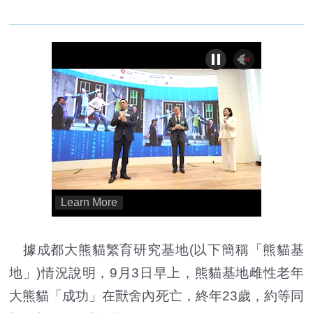
據成都大熊貓繁育研究基地(以下簡稱「熊貓基
地」)情況說明，9月3日早上，熊貓基地雌性老年
大熊貓「成功」在獸舍內死亡，終年23歲，約等同