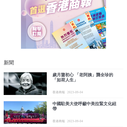
新聞
歲月鑒初心 「老阿姨」龔全珍的
「如荷人生」
香港商報
2023-09-04
中國駐美大使呼籲中美拉緊文化紐
帶
香港商報
2023-09-04