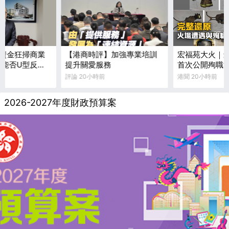
資金狂掃商業
【港商時評】加強專業培訓
宏福苑大火｜
後能否U型反
提升關愛服務
首次公開殉職
裝備損毀照片
評論 20小時前
港聞 20小時前
2026-2027年度財政預算案