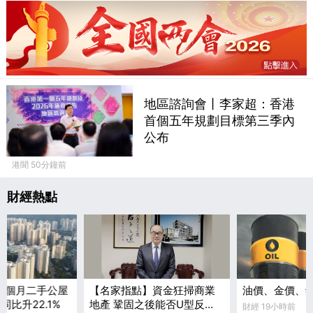
地區諮詢會丨李家超：香港
首個五年規劃目標第三季內
公布
港聞 50分鐘前
財經熱點
7個月二手公屋
【名家指點】資金狂掃商業
油價、金價、
同比升22.1%
地產 鞏固之後能否U型反
財經 19小時前