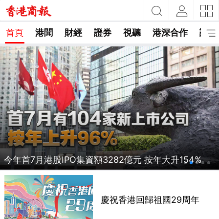
首頁
港聞
財經
證券
視聽
港深合作
評論
今年首7月港股IPO集資額3282億元 按年大升154%
慶祝香港回歸祖國29周年