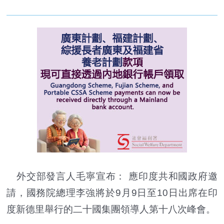
外交部發言人毛寧宣布： 應印度共和國政府邀
請，國務院總理李強將於9月9日至10日出席在印
度新德里舉行的二十國集團領導人第十八次峰會。