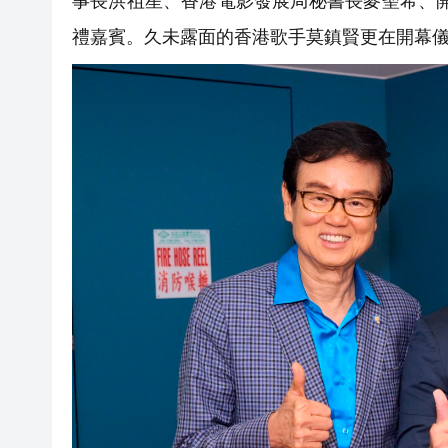
事長洪祖星、香港電影發展局秘書長麥聖希、
禮嘉賓。久未露面的香港歌手莫鎮賢更在開幕