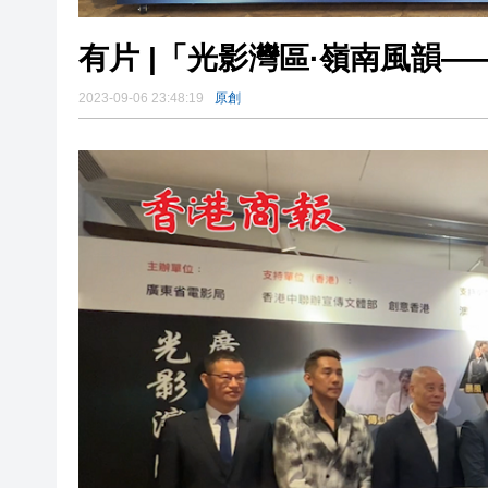
有片 |「光影灣區·嶺南風韻
2023-09-06 23:48:19
原創