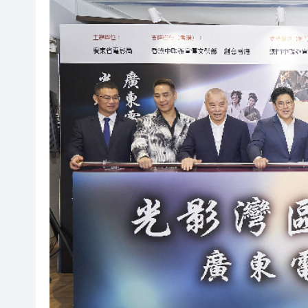
瀋陽鐵西校園閱讀活動解鎖閱
黎智英案｜吳良好：依法公正處
騰出更多時間專注做好宏福苑火
50餘位頂尖專家共話時代命題
海南澄邁文儒煥新升級 五組數
梁振英率港區全國政協委員考
2025年海南儋州以舊換新帶動消
山東26戶省屬國企去年合計營收2
瀋陽鐵西校園閱讀活動解鎖閱