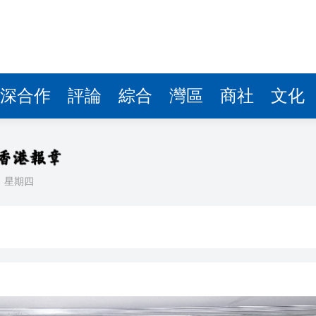
據見證文儒沉香從傳統邁向現代
察團來瓊考察
費約18億元
.58萬億 利潤總額近936億
深合作
評論
綜合
灣區
商社
文化
讀新玩法
理黎智英求情 罪證如山豈能妄想輕判
災獨立委員會工作 李家超暫停3項公職委任
日
星期四
據見證文儒沉香從傳統邁向現代
察團來瓊考察
費約18億元
.58萬億 利潤總額近936億