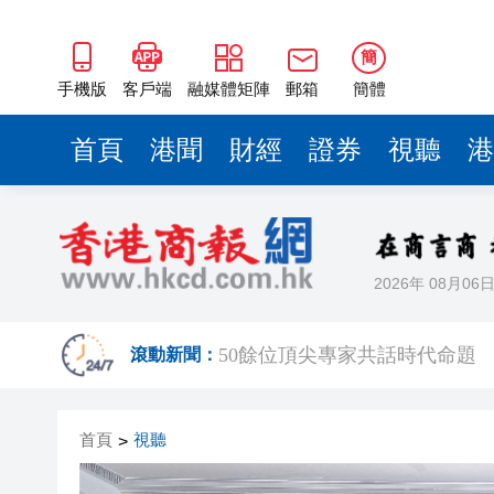
海南澄邁文儒煥新升級 五組數
梁振英率港區全國政協委員考
簡
2025年海南儋州以舊換新帶動消
手機版
客戶端
融媒體矩陣
郵箱
簡體
山東26戶省屬國企去年合計營收2
首頁
港聞
財經
證券
視聽
港
瀋陽鐵西校園閱讀活動解鎖閱
黎智英案｜吳良好：依法公正處
騰出更多時間專注做好宏福苑火
2026年 08月06
50餘位頂尖專家共話時代命題
海南澄邁文儒煥新升級 五組數
滾動新聞：
梁振英率港區全國政協委員考
首頁
視聽
>
2025年海南儋州以舊換新帶動消
山東26戶省屬國企去年合計營收2