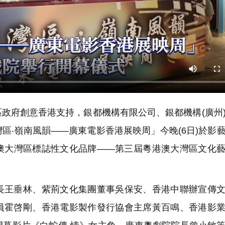
政府創意香港支持，銀都機構有限公司、銀都機構(廣州
區‧嶺南風韻——廣東電影香港展映周」今晚(6日)於影
澳大灣區標誌性文化品牌——第三屆粵港澳大灣區文化
王垂林、紫荊文化集團董事吳保安、香港中聯辦宣傳文
員霍啓剛、香港電影製作發行協會主席黃百鳴、香港影