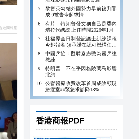
黎智英勾結外國勢力早前被判罪
成 9被告今起求情
有片丨特朗普發文稱自己是委內
香港商報網
瑞拉代總統 上任時間2026年1月
社福界全日制登記護士訓練課程
今起報名 須承諾在認可機構任職
至少三年
中國乒協：擬聘秦志戩為國乒總
教練
特朗普：不在乎因格陵蘭島影響
北約
公營醫療收費改革首周成效顯現
急症室非緊急求診降18%
香港商報PDF