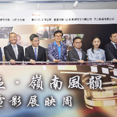
讀新玩法
理黎智英求情 罪證如山豈能妄想輕判
災獨立委員會工作 李家超暫停3項公職委任
據見證文儒沉香從傳統邁向現代
察團來瓊考察
費約18億元
.58萬億 利潤總額近936億
讀新玩法