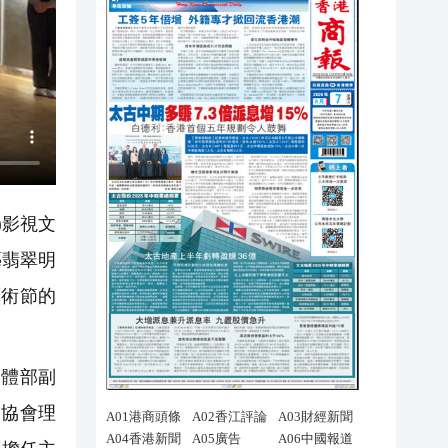
)影視文
藝翡翠明
藝術節的
體部副
業協會理