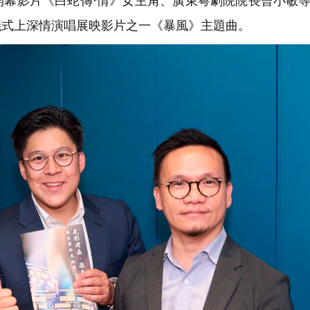
開幕影片《白蛇傳·情》女主角、廣東粵劇院院長曾小敏
儀式上深情演唱展映影片之一《暴風》主題曲。