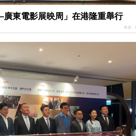
——廣東電影展映周」在港隆重舉行
來源：