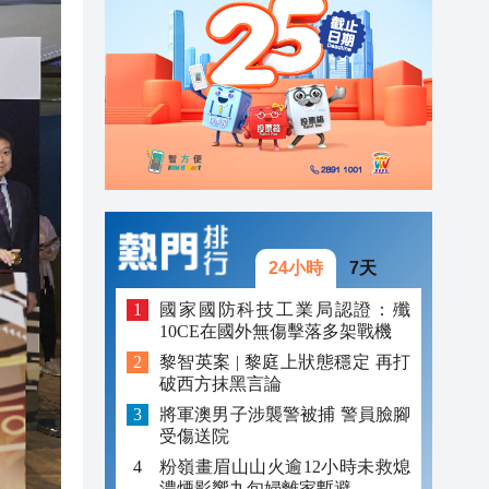
20:39
21:08
21:04
20:55
20:42
20:42
24小時
7天
20:41
國家國防科技工業局認證：殲
10CE在國外無傷擊落多架戰機
20:40
黎智英案 | 黎庭上狀態穩定 再打
破西方抹黑言論
20:39
將軍澳男子涉襲警被捕 警員臉腳
受傷送院
粉嶺畫眉山山火逾12小時未救熄
濃煙影響九旬婦離家暫避