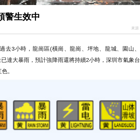
預警生效中
來源
去3小時，龍崗區(橫崗、龍崗、坪地、龍城、園山、
量已達大暴雨，預計強降雨還將持續2小時，深圳市氣象台
紅色。