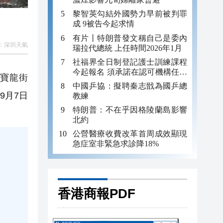
黎智英勾結外國勢力早前被判罪
成 9被告今起求情
有片丨特朗普發文稱自己是委內
：
深圳天氣
瑞拉代總統 上任時間2026年1月
社福界全日制登記護士訓練課程
今起報名 須承諾在認可機構任職
寶龍街
至少三年
中國乒協：擬聘秦志戩為國乒總
9月7日
教練
特朗普：不在乎因格陵蘭島影響
北約
公營醫療收費改革首周成效顯現
急症室非緊急求診降18%
香港商報PDF