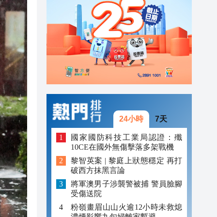
20:39
21:08
21:04
20:55
20:42
20:42
24小時
7天
20:41
國家國防科技工業局認證：殲
10CE在國外無傷擊落多架戰機
20:40
黎智英案 | 黎庭上狀態穩定 再打
破西方抹黑言論
20:39
將軍澳男子涉襲警被捕 警員臉腳
受傷送院
粉嶺畫眉山山火逾12小時未救熄
濃煙影響九旬婦離家暫避