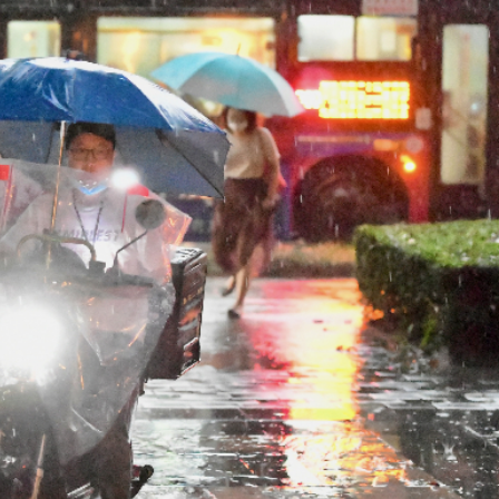
讀新玩法
理黎智英求情 罪證如山豈能妄想輕判
災獨立委員會工作 李家超暫停3項公職委任
據見證文儒沉香從傳統邁向現代
察團來瓊考察
費約18億元
.58萬億 利潤總額近936億
讀新玩法