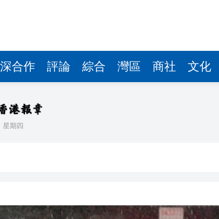
據見證文儒沉香從傳統邁向現代
察團來瓊考察
費約18億元
.58萬億 利潤總額近936億
深合作
評論
綜合
灣區
商社
文化
讀新玩法
理黎智英求情 罪證如山豈能妄想輕判
災獨立委員會工作 李家超暫停3項公職委任
日
星期四
據見證文儒沉香從傳統邁向現代
察團來瓊考察
費約18億元
.58萬億 利潤總額近936億