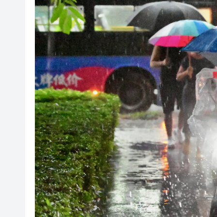
瀋陽鐵西校園閱讀活動解鎖閱
黎智英案｜吳良好：依法公正處
騰出更多時間專注做好宏福苑火
50餘位頂尖專家共話時代命題
海南澄邁文儒煥新升級 五組數
梁振英率港區全國政協委員考
2025年海南儋州以舊換新帶動消
山東26戶省屬國企去年合計營收2
瀋陽鐵西校園閱讀活動解鎖閱