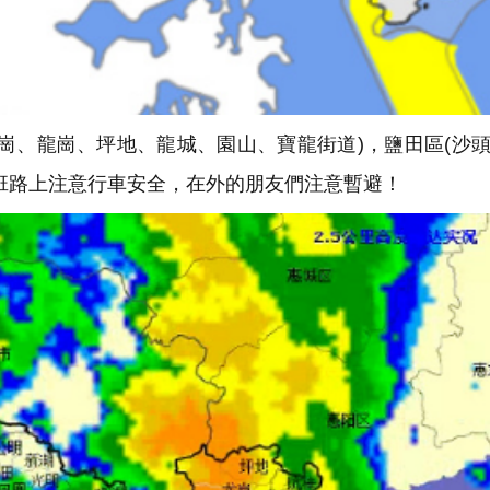
崗、龍崗、坪地、龍城、園山、寶龍街道)，鹽田區(沙
班路上注意行車安全，在外的朋友們注意暫避！