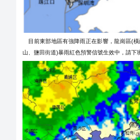
目前東部地區有強降雨正在影響，龍崗區(橫
山、鹽田街道)暴雨紅色預警信號生效中，請下