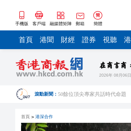
海南澄邁文儒煥新升級 五組數
梁振英率港區全國政協委員考
簡
2025年海南儋州以舊換新帶動消
手機版
客戶端
融媒體矩陣
郵箱
簡體
山東26戶省屬國企去年合計營收2
首頁
港聞
財經
證券
視聽
港
瀋陽鐵西校園閱讀活動解鎖閱
黎智英案｜吳良好：依法公正處
騰出更多時間專注做好宏福苑火
2026年 08月06
50餘位頂尖專家共話時代命題
海南澄邁文儒煥新升級 五組數
滾動新聞：
梁振英率港區全國政協委員考
首頁
港深合作
>
2025年海南儋州以舊換新帶動消
山東26戶省屬國企去年合計營收2