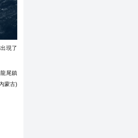
出現了
區龍尾鎮
內蒙古)