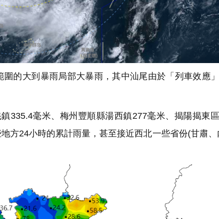
圍的大到暴雨局部大暴雨，其中汕尾由於「列車效應」
鎮335.4毫米、梅州豐順縣湯西鎮277毫米、揭陽揭東
。這些地方24小時的累計雨量，甚至接近西北一些省份(甘肅、