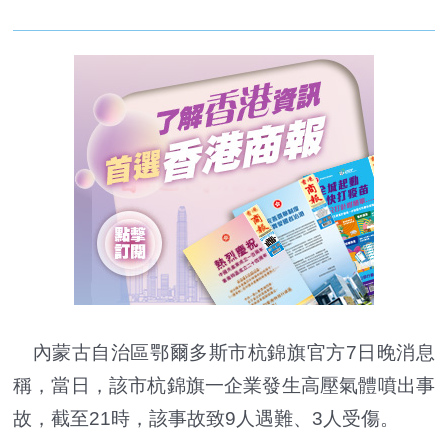
內蒙古自治區鄂爾多斯市杭錦旗官方7日晚消息
稱，當日，該市杭錦旗一企業發生高壓氣體噴出事
故，截至21時，該事故致9人遇難、3人受傷。