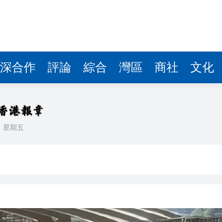
據見證文儒沉香從傳統邁向現代
察團來瓊考察
費約18億元
深合作
評論
綜合
灣區
商社
文化
.58萬億 利潤總額近936億
讀新玩法
理黎智英求情 罪證如山豈能妄想輕判
日
星期五
災獨立委員會工作 李家超暫停3項公職委任
據見證文儒沉香從傳統邁向現代
察團來瓊考察
費約18億元