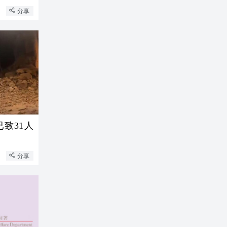
分享
已致31人
分享