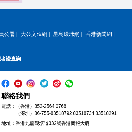
員公署
|
大公文匯網
|
星島環球網
|
香港新聞網
|
記者證查詢
聯絡我們
電話：（香港）852-2564 0768
（深圳）86-755-83518792 83518734 83518291
地址：香港九龍觀塘道332號香港商報大廈