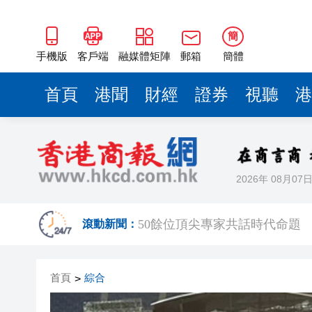
50餘位頂尖專家共話時代命題
海南澄邁文儒煥新升級 五組數
簡
梁振英率港區全國政協委員考
手機版
客戶端
融媒體矩陣
郵箱
簡體
2025年海南儋州以舊換新帶動消
首頁
港聞
財經
證券
視聽
港
山東26戶省屬國企去年合計營收2
瀋陽鐵西校園閱讀活動解鎖閱
黎智英案｜吳良好：依法公正處
2026年 08月07
騰出更多時間專注做好宏福苑火
50餘位頂尖專家共話時代命題
滾動新聞：
海南澄邁文儒煥新升級 五組數
首頁
綜合
>
梁振英率港區全國政協委員考
2025年海南儋州以舊換新帶動消