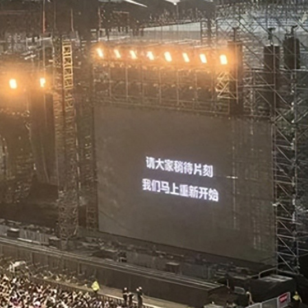
.58萬億 利潤總額近936億
讀新玩法
理黎智英求情 罪證如山豈能妄想輕判
災獨立委員會工作 李家超暫停3項公職委任
據見證文儒沉香從傳統邁向現代
察團來瓊考察
費約18億元
.58萬億 利潤總額近936億
讀新玩法