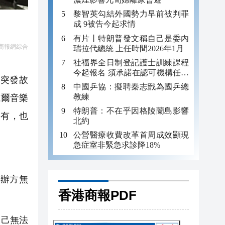
黎智英勾結外國勢力早前被判罪
成 9被告今起求情
有片丨特朗普發文稱自己是委內
商報網綜合
瑞拉代總統 上任時間2026年1月
社福界全日制登記護士訓練課程
今起報名 須承諾在認可機構任職
突發故
至少三年
中國乒協：擬聘秦志戩為國乒總
教練
威爾音樂
特朗普：不在乎因格陵蘭島影響
烏有，也
北約
公營醫療收費改革首周成效顯現
急症室非緊急求診降18%
辦方無
香港商報PDF
自己無法