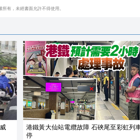
權所有，未經書面允許不得使用。
威
港鐵黃大仙站電纜故障 石硤尾至彩虹列
停