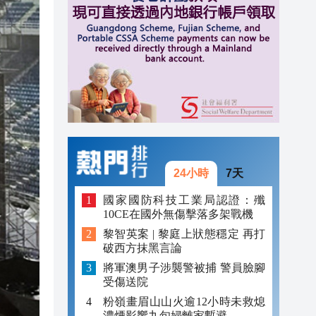
20:40
20:39
21:08
21:04
20:55
20:42
24小時
7天
20:42
國家國防科技工業局認證：殲
10CE在國外無傷擊落多架戰機
20:41
黎智英案 | 黎庭上狀態穩定 再打
破西方抹黑言論
20:40
將軍澳男子涉襲警被捕 警員臉腳
20:39
受傷送院
粉嶺畫眉山山火逾12小時未救熄
濃煙影響九旬婦離家暫避