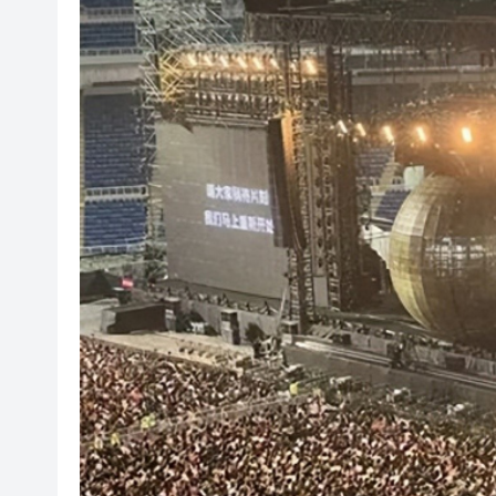
山東26戶省屬國企去年合計營收2
瀋陽鐵西校園閱讀活動解鎖閱
黎智英案｜吳良好：依法公正處
騰出更多時間專注做好宏福苑火
50餘位頂尖專家共話時代命題
海南澄邁文儒煥新升級 五組數
梁振英率港區全國政協委員考
2025年海南儋州以舊換新帶動消
山東26戶省屬國企去年合計營收2
瀋陽鐵西校園閱讀活動解鎖閱