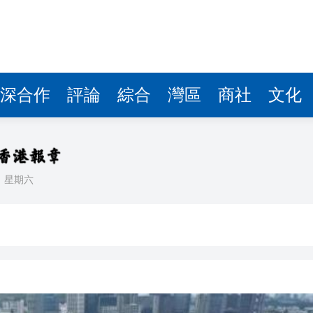
據見證文儒沉香從傳統邁向現代
察團來瓊考察
費約18億元
深合作
評論
綜合
灣區
商社
文化
.58萬億 利潤總額近936億
讀新玩法
理黎智英求情 罪證如山豈能妄想輕判
日
星期六
災獨立委員會工作 李家超暫停3項公職委任
據見證文儒沉香從傳統邁向現代
察團來瓊考察
費約18億元