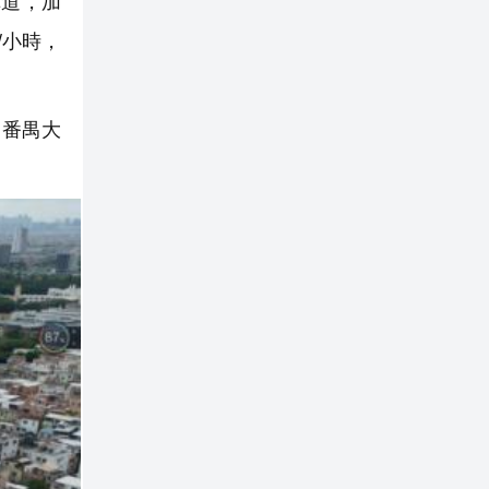
車道，加
/小時，
、番禺大