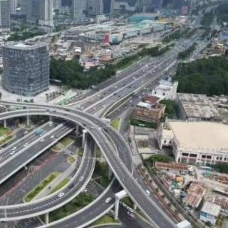
.58萬億 利潤總額近936億
讀新玩法
理黎智英求情 罪證如山豈能妄想輕判
災獨立委員會工作 李家超暫停3項公職委任
據見證文儒沉香從傳統邁向現代
察團來瓊考察
費約18億元
.58萬億 利潤總額近936億
讀新玩法