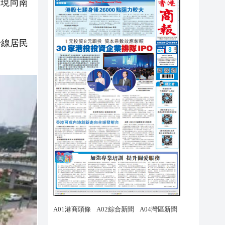
實現向南
沿線居民