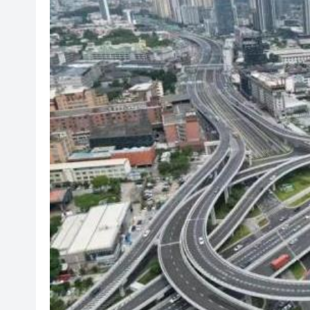
山東26戶省屬國企去年合計營收2
瀋陽鐵西校園閱讀活動解鎖閱
黎智英案｜吳良好：依法公正處
騰出更多時間專注做好宏福苑火
50餘位頂尖專家共話時代命題
海南澄邁文儒煥新升級 五組數
梁振英率港區全國政協委員考
2025年海南儋州以舊換新帶動消
山東26戶省屬國企去年合計營收2
瀋陽鐵西校園閱讀活動解鎖閱