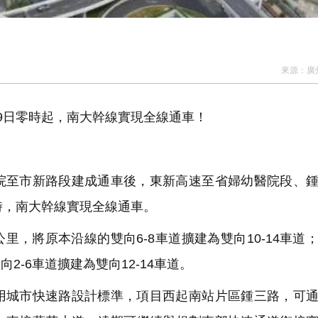
來源：
廣
9日零時起，南大幹線實現全線通車！
院至市新路段建成通車後，東新高速至省婦幼醫院段、
時，南大幹線實現全線通車。
里，將原本沿線的雙向6-8車道擴建為雙向10-14車道
2-6車道擴建為雙向12-14車道。
用城市快速路設計標準，項目西起南站片區鍾三路，可