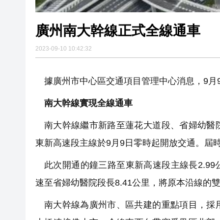
廣州南大幹線正式全線通車
2023-09-10 10:42:32
據廣州市中心區交通項目管理中心消息，9月
南大幹線實現全線通車
南大幹線繼市新路至蓮花大道段、省婦幼醫
東新高速段主線於9月9日零時起開放交通。屆
此次開通的鐘三路至東新高速段主線長2.99公
速至省婦幼醫院段長8.41公里，將原本沿線的雙向
南大幹線為廣州市、區共建的重點項目，採