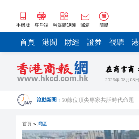
50餘位頂尖專家共話時代命題
海南澄邁文儒煥新升級 五組數
簡
梁振英率港區全國政協委員考
手機版
客戶端
融媒體矩陣
郵箱
簡體
2025年海南儋州以舊換新帶動消
首頁
港聞
財經
證券
視聽
港
山東26戶省屬國企去年合計營收2
瀋陽鐵西校園閱讀活動解鎖閱
黎智英案｜吳良好：依法公正處
2026年 08月08
騰出更多時間專注做好宏福苑火
50餘位頂尖專家共話時代命題
滾動新聞：
海南澄邁文儒煥新升級 五組數
首頁
灣區
>
梁振英率港區全國政協委員考
2025年海南儋州以舊換新帶動消