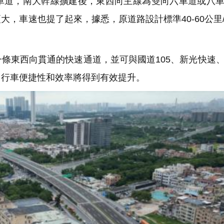
車道，南大幹線擴建後，東西向主線為雙向六車道或八
，車速也提了起來，據悉，原道路設計標準40-60公里
條東西向貫通的快速通道，並可與國道105、新光快速
，行車便捷性和效率將得到有效提升。