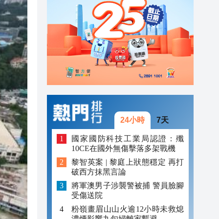
20:40
20:39
21:08
21:04
20:55
20:42
24小時
7天
20:42
國家國防科技工業局認證：殲
10CE在國外無傷擊落多架戰機
20:41
黎智英案 | 黎庭上狀態穩定 再打
破西方抹黑言論
20:40
將軍澳男子涉襲警被捕 警員臉腳
20:39
受傷送院
粉嶺畫眉山山火逾12小時未救熄
濃煙影響九旬婦離家暫避