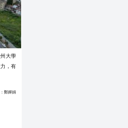
廣州大學
效力，有
：
鄭嬋娟