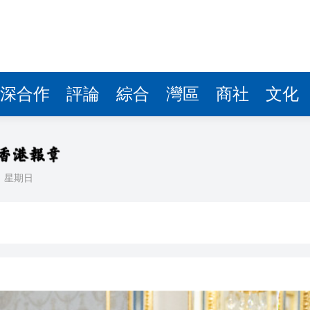
據見證文儒沉香從傳統邁向現代
察團來瓊考察
費約18億元
深合作
評論
綜合
灣區
商社
文化
.58萬億 利潤總額近936億
讀新玩法
理黎智英求情 罪證如山豈能妄想輕判
日
星期日
災獨立委員會工作 李家超暫停3項公職委任
據見證文儒沉香從傳統邁向現代
察團來瓊考察
費約18億元