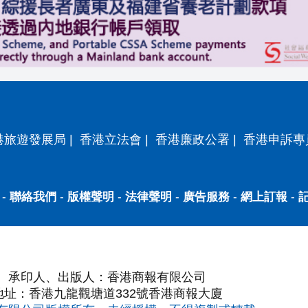
港旅遊發展局
|
香港立法會
|
香港廉政公署
|
香港申訴專
-
聯絡我們
-
版權聲明
-
法律聲明
-
廣告服務
-
網上訂報
-
承印人、出版人：香港商報有限公司
地址：香港九龍觀塘道332號香港商報大廈