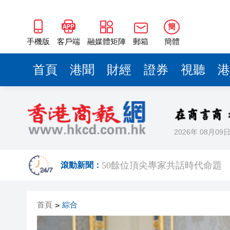
50餘位頂尖專家共話時代命題
海南澄邁文儒煥新升級 五組數
簡
梁振英率港區全國政協委員考
手機版
客戶端
融媒體矩陣
郵箱
簡體
2025年海南儋州以舊換新帶動消
首頁
港聞
財經
證券
視聽
港
山東26戶省屬國企去年合計營收2
瀋陽鐵西校園閱讀活動解鎖閱
黎智英案｜吳良好：依法公正處
2026年 08月09
騰出更多時間專注做好宏福苑火
50餘位頂尖專家共話時代命題
滾動新聞：
海南澄邁文儒煥新升級 五組數
首頁
綜合
>
梁振英率港區全國政協委員考
2025年海南儋州以舊換新帶動消