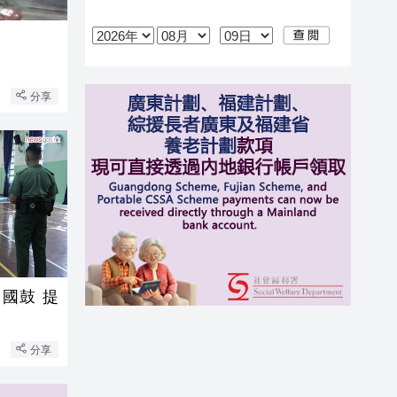
分享
國鼓 提
分享