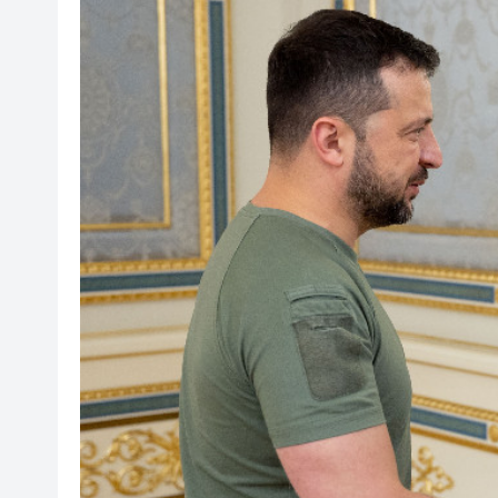
山東26戶省屬國企去年合計營收2
瀋陽鐵西校園閱讀活動解鎖閱
黎智英案｜吳良好：依法公正處
騰出更多時間專注做好宏福苑火
50餘位頂尖專家共話時代命題
海南澄邁文儒煥新升級 五組數
梁振英率港區全國政協委員考
2025年海南儋州以舊換新帶動消
山東26戶省屬國企去年合計營收2
瀋陽鐵西校園閱讀活動解鎖閱