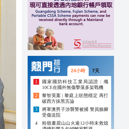
20:40
20:39
21:08
21:04
20:55
20:42
24小時
7天
20:42
國家國防科技工業局認證：殲
10CE在國外無傷擊落多架戰機
20:41
黎智英案 | 黎庭上狀態穩定 再打
破西方抹黑言論
20:40
將軍澳男子涉襲警被捕 警員臉腳
20:39
受傷送院
粉嶺畫眉山山火逾12小時未救熄
濃煙影響九旬婦離家暫避