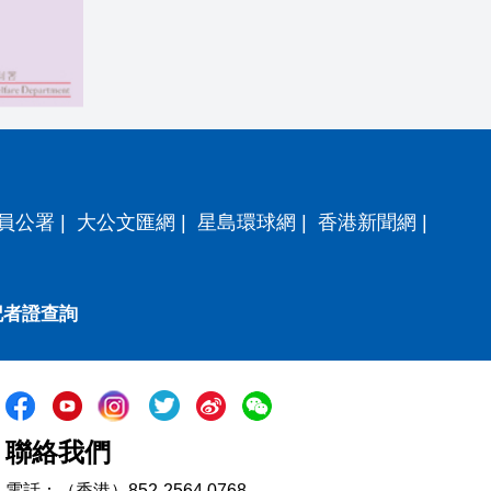
員公署
|
大公文匯網
|
星島環球網
|
香港新聞網
|
記者證查詢
聯絡我們
電話：（香港）852-2564 0768