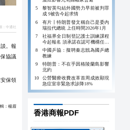
黎智英勾結外國勢力早前被判罪
成 9被告今起求情
有片丨特朗普發文稱自己是委內
源：
中通社
瑞拉代總統 上任時間2026年1月
社福界全日制登記護士訓練課程
今起報名 須承諾在認可機構任職
會談。報
至少三年
中國乒協：擬聘秦志戩為國乒總
教練
安保協議
特朗普：不在乎因格陵蘭島影響
北約
公營醫療收費改革首周成效顯現
在安保領
急症室非緊急求診降18%
輯：
楊眉
香港商報PDF