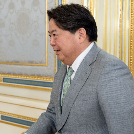
.58萬億 利潤總額近936億
讀新玩法
理黎智英求情 罪證如山豈能妄想輕判
災獨立委員會工作 李家超暫停3項公職委任
據見證文儒沉香從傳統邁向現代
察團來瓊考察
費約18億元
.58萬億 利潤總額近936億
讀新玩法