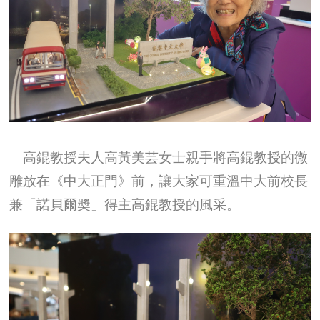
高錕教授夫人高黃美芸女士親手將高錕教授的微
雕放在《中大正門》前，讓大家可重溫中大前校長
兼「諾貝爾奬」得主高錕教授的風采。