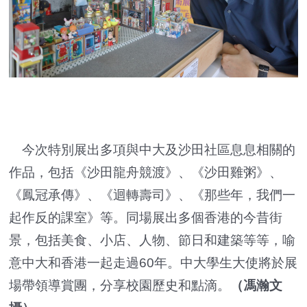
今次特別展出多項與中大及沙田社區息息相關的
作品，包括《沙田龍舟競渡》、《沙田雞粥》、
《鳳冠承傳》、《迴轉壽司》、《那些年，我們一
起作反的課室》等。同場展出多個香港的今昔街
景，包括美食、小店、人物、節日和建築等等，喻
意中大和香港一起走過60年。中大學生大使將於展
場帶領導賞團，分享校園歷史和點滴。
（馮瀚文