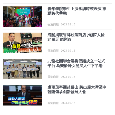
青年學院學生上演永續時裝表演 推
動跨代共融
香港商報
2023-09-13
海關搗破冒牌烈酒商店 拘捕7人檢
34萬元冒牌酒
香港商報
2023-09-13
九龍社團聯會婦委倡議成立一站式
平台 為樂齡婦女開展人生下半場
香港商報
2023-09-13
盧寵茂率團赴佛山 將出席大灣區中
醫藥傳承創新發展大會
香港商報
2023-09-13