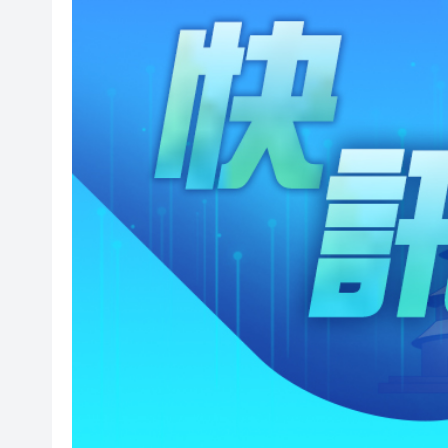
50餘位頂尖專家共話時代命題
海南澄邁文儒煥新升級 五組數
梁振英率港區全國政協委員考
2025年海南儋州以舊換新帶動消
山東26戶省屬國企去年合計營收2
瀋陽鐵西校園閱讀活動解鎖閱