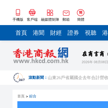
瀋陽鐵西校園閱讀活動解鎖閱
簡
黎智英案｜吳良好：依法公正處
手機版
客戶端
融媒體矩陣
郵箱
簡體
騰出更多時間專注做好宏福苑火
首頁
港聞
財經
證券
視聽
港
50餘位頂尖專家共話時代命題
海南澄邁文儒煥新升級 五組數
梁振英率港區全國政協委員考
2026年 08月08
2025年海南儋州以舊換新帶動消
山東26戶省屬國企去年合計營收2
滾動新聞：
瀋陽鐵西校園閱讀活動解鎖閱
黎智英案｜吳良好：依法公正處
首頁
綜合
>
騰出更多時間專注做好宏福苑火