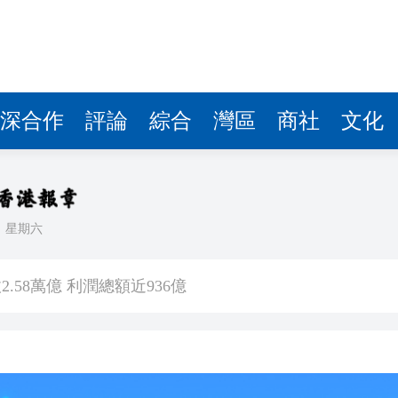
讀新玩法
理黎智英求情 罪證如山豈能妄想輕判
災獨立委員會工作 李家超暫停3項公職委任
深合作
評論
綜合
灣區
商社
文化
據見證文儒沉香從傳統邁向現代
察團來瓊考察
日
星期六
費約18億元
.58萬億 利潤總額近936億
讀新玩法
理黎智英求情 罪證如山豈能妄想輕判
災獨立委員會工作 李家超暫停3項公職委任