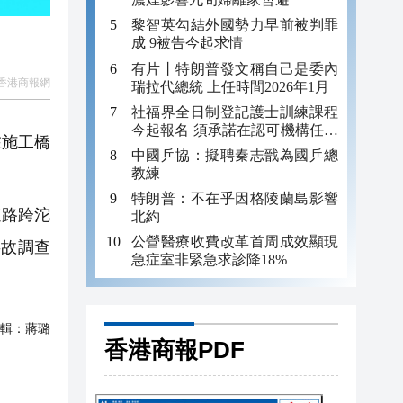
黎智英勾結外國勢力早前被判罪
成 9被告今起求情
有片丨特朗普發文稱自己是委內
香港商報網
瑞拉代總統 上任時間2026年1月
社福界全日制登記護士訓練課程
今起報名 須承諾在認可機構任職
在施工橋
至少三年
中國乒協：擬聘秦志戩為國乒總
教練
特朗普：不在乎因格陵蘭島影響
速路跨沱
北約
公營醫療收費改革首周成效顯現
事故調查
急症室非緊急求診降18%
輯：
蔣璐
香港商報PDF