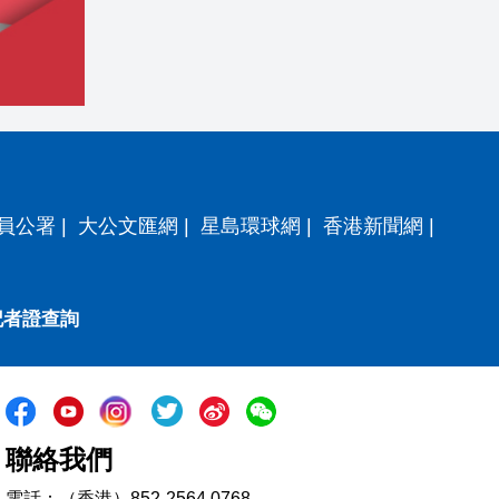
員公署
|
大公文匯網
|
星島環球網
|
香港新聞網
|
記者證查詢
聯絡我們
電話：（香港）852-2564 0768