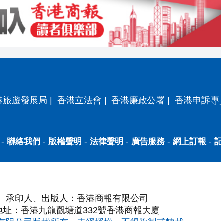
港旅遊發展局
|
香港立法會
|
香港廉政公署
|
香港申訴專
-
聯絡我們
-
版權聲明
-
法律聲明
-
廣告服務
-
網上訂報
-
承印人、出版人：香港商報有限公司
地址：香港九龍觀塘道332號香港商報大廈