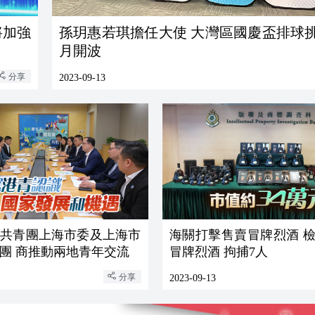
將加強
孫玥惠若琪擔任大使 大灣區國慶盃排球挑
月開波
分享
2023-09-13
晤共青團上海市委及上海市
海關打擊售賣冒牌烈酒 檢
團 商推動兩地青年交流
冒牌烈酒 拘捕7人
分享
2023-09-13