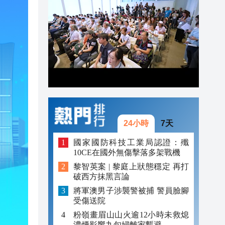
20:55
20:42
20:42
20:41
20:40
20:39
24小時
7天
國家國防科技工業局認證：殲
10CE在國外無傷擊落多架戰機
黎智英案 | 黎庭上狀態穩定 再打
破西方抹黑言論
將軍澳男子涉襲警被捕 警員臉腳
受傷送院
粉嶺畫眉山山火逾12小時未救熄
濃煙影響九旬婦離家暫避