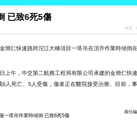
 已致6死5傷
來源：
村金簡仁快速路跨沱江大橋項目一塔吊在頂升作業時傾倒
3日上午，中交第二航務工程局有限公司承建的金簡仁快
成6人死亡、5人受傷，傷者正在醫院接受治療。目前，
責任編