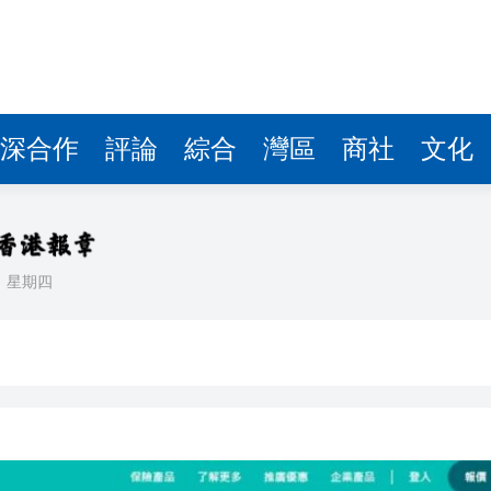
據見證文儒沉香從傳統邁向現代
察團來瓊考察
費約18億元
深合作
評論
綜合
灣區
商社
文化
.58萬億 利潤總額近936億
讀新玩法
理黎智英求情 罪證如山豈能妄想輕判
日
星期四
災獨立委員會工作 李家超暫停3項公職委任
據見證文儒沉香從傳統邁向現代
察團來瓊考察
費約18億元