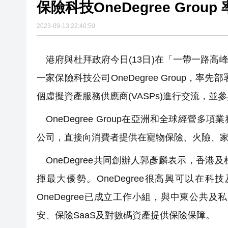
保
2023-09-13 22:40:50
港府與杜拜政府今日(13日)在「一帶一路高峰
一家保險科技公司OneDegree Group，
個虛擬資產服務供應商(VASPs)進行交流，
OneDegree Group在亞洲和全球經營多項
公司，直接向消費者提供在寵物保險、火險、
OneDegree共同創辦人郭彥麟表示，香
揮最大優勢。OneDegree很高興可以
OneDegree已成立工作小組，與中東公共
安、保險SaaS及對數碼資產提供保險保障。