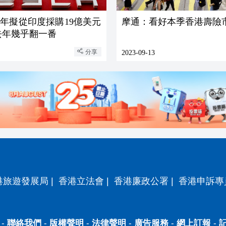
年擬從印度採購19億美元
摩通：看好本季香港壽險
去年幾乎翻一番
分享
2023-09-13
港旅遊發展局
|
香港立法會
|
香港廉政公署
|
香港申訴專
-
聯絡我們
-
版權聲明
-
法律聲明
-
廣告服務
-
網上訂報
-