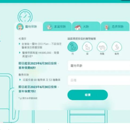
.58萬億 利潤總額近936億
讀新玩法
理黎智英求情 罪證如山豈能妄想輕判
災獨立委員會工作 李家超暫停3項公職委任
據見證文儒沉香從傳統邁向現代
察團來瓊考察
費約18億元
.58萬億 利潤總額近936億
讀新玩法