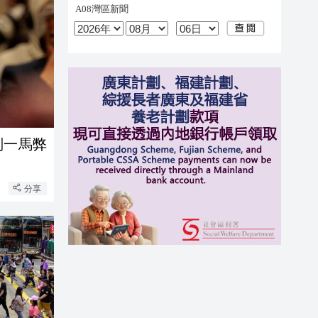
判一馬弊
分享