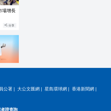
市場增長
分享
員公署
|
大公文匯網
|
星島環球網
|
香港新聞網
|
記者證查詢