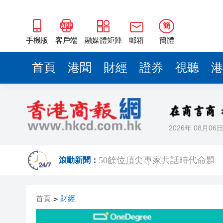
50餘位頂尖專家共話時代命題
海南澄邁文儒煥新升級 五組數
簡
梁振英率港區全國政協委員考
手機版
客戶端
融媒體矩陣
郵箱
簡體
2025年海南儋州以舊換新帶動消
首頁
港聞
財經
證券
視聽
港
山東26戶省屬國企去年合計營收2
瀋陽鐵西校園閱讀活動解鎖閱
黎智英案｜吳良好：依法公正處
2026年 08月06
騰出更多時間專注做好宏福苑火
50餘位頂尖專家共話時代命題
滾動新聞：
海南澄邁文儒煥新升級 五組數
首頁
財經
>
梁振英率港區全國政協委員考
2025年海南儋州以舊換新帶動消