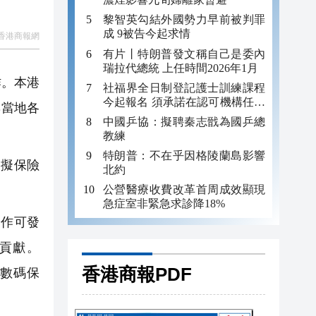
黎智英勾結外國勢力早前被判罪
成 9被告今起求情
香港商報網
有片丨特朗普發文稱自己是委內
瑞拉代總統 上任時間2026年1月
作。本港
社福界全日制登記護士訓練課程
今起報名 須承諾在認可機構任職
與當地各
至少三年
中國乒協：擬聘秦志戩為國乒總
教練
特朗普：不在乎因格陵蘭島影響
虛擬保險
北約
公營醫療收費改革首周成效顯現
急症室非緊急求診降18%
合作可發
出貢獻。
香港商報PDF
、數碼保