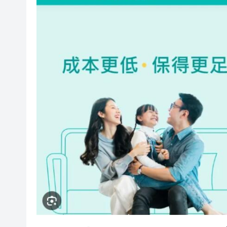
山東26戶省屬國企去年合計營收2
瀋陽鐵西校園閱讀活動解鎖閱
黎智英案｜吳良好：依法公正處
騰出更多時間專注做好宏福苑火
50餘位頂尖專家共話時代命題
海南澄邁文儒煥新升級 五組數
梁振英率港區全國政協委員考
2025年海南儋州以舊換新帶動消
山東26戶省屬國企去年合計營收2
瀋陽鐵西校園閱讀活動解鎖閱