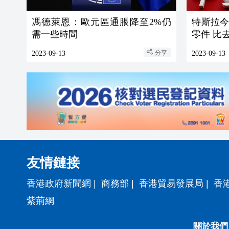
馮德萊恩：歐元區通脹降至2%仍
特斯拉今
需一些時間
零件 比
分享
2023-09-13
2023-09-13
友情鏈接
香港政府新聞網
|
商務部
|
香港貿易發展局
|
香
紫荊網
關於我們