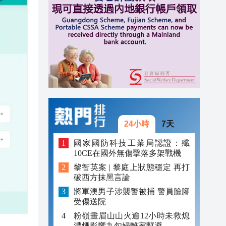
20:40
20:39
21:08
21:04
20:55
20:42
24小時
7天
20:42
國家國防科技工業局認證：殲
10CE在國外無傷擊落多架戰機
20:41
黎智英案 | 黎庭上狀態穩定 再打
破西方抹黑言論
20:40
將軍澳男子涉襲警被捕 警員臉腳
20:39
受傷送院
粉嶺畫眉山山火逾12小時未救熄
濃煙影響九旬婦離家暫避