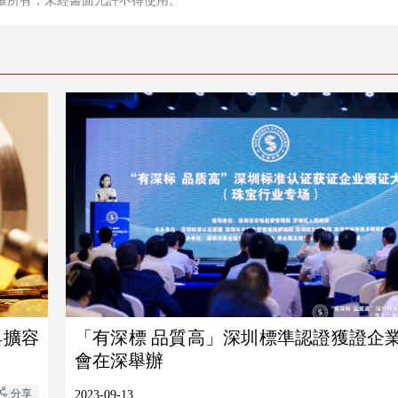
權所有，未經書面允許不得使用。
具擴容
「有深標 品質高」深圳標準認證獲證企
會在深舉辦
分享
2023-09-13