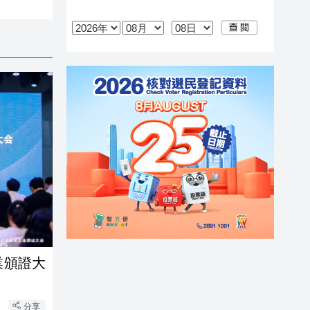
業頒證大
分享