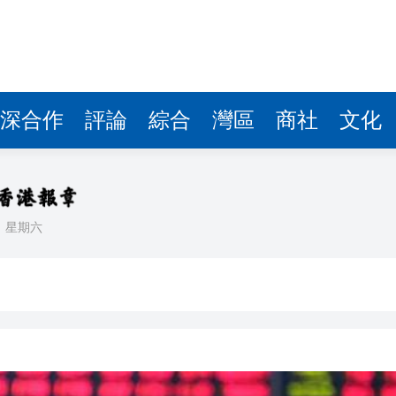
據見證文儒沉香從傳統邁向現代
察團來瓊考察
費約18億元
深合作
評論
綜合
灣區
商社
文化
.58萬億 利潤總額近936億
讀新玩法
理黎智英求情 罪證如山豈能妄想輕判
日
星期六
災獨立委員會工作 李家超暫停3項公職委任
據見證文儒沉香從傳統邁向現代
察團來瓊考察
費約18億元