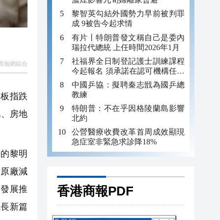
黎智英勾結外國勢力早前被判罪
成 9被告今起求情
有片丨特朗普發文稱自己是委內
瑞拉代總統 上任時間2026年1月
社福界全日制登記護士訓練課程
商報網綜合
今起報名 須承諾在認可機構任職
至少三年
中國乒協：擬聘秦志戩為國乒總
教練
業板指跌
特朗普：不在乎因格陵蘭島影響
化、房地
北約
公營醫療收費改革首周成效顯現
急症室非緊急求診降18%
的黎明
儲原廠減
香港商報PDF
速發展推
成長新篇