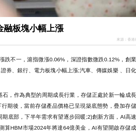
 金融板塊小幅上漲
來源：
香港
跌不一，滬指微漲0.06%，深證指數微跌0.12%，創
、證券、銀行、電力板塊小幅上漲;汽車、傳媒娛樂 、日
石，作為典型的周期成長行業，存儲正處於新一輪成長
度的下行期後，當前存儲產品價格已呈現築底態勢，疊加存
期底部，下半年需求有望逐步回暖;2)創新方面，AI高
算HBM市場2024年將達64億美金，AI有望開啟存儲