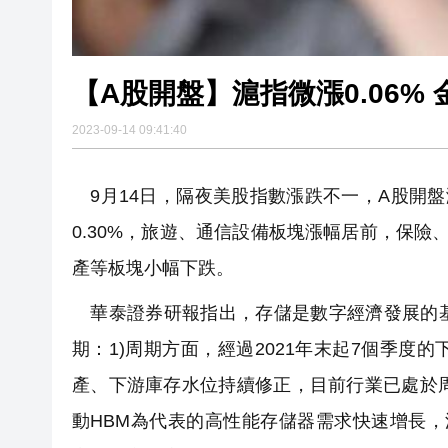
【A股開盤】滬指微漲0.06%
2023-09-14 09:41:40
9月14日，隔夜美股指數漲跌不一，A股開盤漲
0.30%，旅遊、通信設備板塊漲幅居前，保險
產等板塊小幅下跌。
華泰證券研報指出，存儲是數字經濟發展的基
期：1)周期方面，經過2021年末起7個季
產、下游庫存水位持續修正，目前行業已處於周
動HBM為代表的高性能存儲器需求快速增長，測