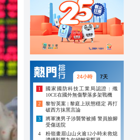
20:40
20:39
21:08
21:04
20:55
20:42
24小時
7天
20:42
國家國防科技工業局認證：殲
10CE在國外無傷擊落多架戰機
20:41
黎智英案 | 黎庭上狀態穩定 再打
破西方抹黑言論
20:40
將軍澳男子涉襲警被捕 警員臉腳
20:39
受傷送院
粉嶺畫眉山山火逾12小時未救熄
濃煙影響九旬婦離家暫避