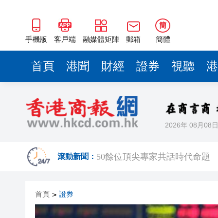
50餘位頂尖專家共話時代命題
海南澄邁文儒煥新升級 五組數
簡
梁振英率港區全國政協委員考
手機版
客戶端
融媒體矩陣
郵箱
簡體
2025年海南儋州以舊換新帶動消
首頁
港聞
財經
證券
視聽
港
山東26戶省屬國企去年合計營收2
瀋陽鐵西校園閱讀活動解鎖閱
黎智英案｜吳良好：依法公正處
2026年 08月08
騰出更多時間專注做好宏福苑火
50餘位頂尖專家共話時代命題
滾動新聞：
海南澄邁文儒煥新升級 五組數
首頁
證券
>
梁振英率港區全國政協委員考
2025年海南儋州以舊換新帶動消