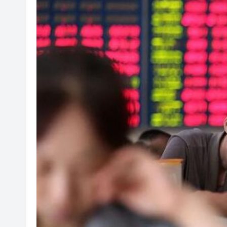
山東26戶省屬國企去年合計營收2
瀋陽鐵西校園閱讀活動解鎖閱
黎智英案｜吳良好：依法公正處
騰出更多時間專注做好宏福苑火
50餘位頂尖專家共話時代命題
海南澄邁文儒煥新升級 五組數
梁振英率港區全國政協委員考
2025年海南儋州以舊換新帶動消
山東26戶省屬國企去年合計營收2
瀋陽鐵西校園閱讀活動解鎖閱