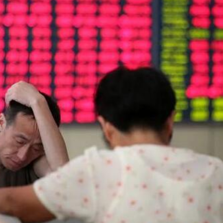
.58萬億 利潤總額近936億
讀新玩法
理黎智英求情 罪證如山豈能妄想輕判
災獨立委員會工作 李家超暫停3項公職委任
據見證文儒沉香從傳統邁向現代
察團來瓊考察
費約18億元
.58萬億 利潤總額近936億
讀新玩法