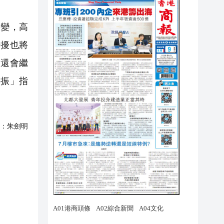
變，高
干擾也將
」還會繼
共振」指
：
朱劍明