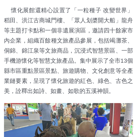
懷化展館還精心設置了「一粒種子 改變世界」
稻田、洪江古商城門樓、「眾人划槳開大船」龍舟
等主題打卡點和一個非遺展演區，邀請四十餘家市
內企業，組織百餘種文旅產品參展，包括竭灘茶、
侗錦、錦江泉等文旅商品，沉浸式智慧景區、一部
手機游懷化等智慧文旅產品。集中展示了全市13個
縣市區重點景區景點、旅遊購物、文化創意等全產
業鏈要素，呈現了懷化旅遊的紅色、綠色、古色之
美，詮釋出如詩、如畫、如歌的五溪神韻。