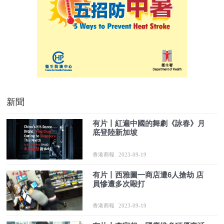
新聞
有片丨紅遍中國的舞劇《詠春》月
底登陸新加坡
香港商報
2023-09-19
有片丨西雅圖一商店遭6人搶劫 店
員慘遭多次毆打
香港商報
2023-09-19