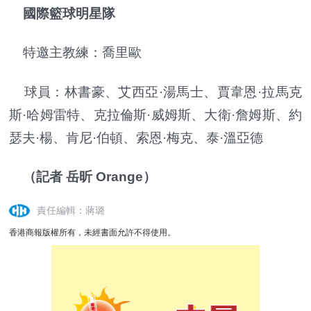
國際籃球明星隊
特邀主教練：喬里歐
球員：林書豪、艾西亞·湯馬士、賈韋恩·拉馬克
斯·哈姆雷特、克拉倫斯·威姆斯、大衛·詹姆斯、約
瑟夫·楊、肯尼·伯頓、索恩·梅克、泰·溫亞德
（記者 岳昕 Orange）
責任編輯：蔣璐
香港商報版權所有，未經書面允許不得使用。