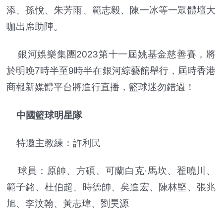
添、孫悅、朱芳雨、範志毅、陳一冰等一眾體壇大
咖出席助陣。
銀河娛樂集團2023第十一屆姚基金慈善賽，將
於明晚7時半至9時半在銀河綜藝館舉行，屆時香港
商報新媒體平台將進行直播，籃球迷勿錯過！
中國籃球明星隊
特邀主教練：許利民
球員：原帥、方碩、可蘭白克·馬坎、翟曉川、
範子銘、杜伯超、時德帥、矣進宏、陳林堅、張兆
旭、李汶翰、黃志瑋、劉昊源