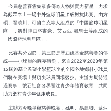
今屆慈善賽雲集眾多傳奇人物與實力新星，力求
為觀眾奉上一場中外籃球明星頂級對抗比賽。由方
碩、翟曉川、可蘭白克等人組成的「中國籃球明星
隊」，將對陣由林書豪、艾西亞·湯馬士等組成的
「國際籃球明星隊」。
比賽共分四節，第三節是歷屆姚基金慈善賽的傳
統——小球員的圓夢時刻，來自2022至2023年第
12屆姚基金希望小學籃球季的全國各地鄉村小球員
們將在賽場上與頂尖球員同場競技。主辦方期待通
過賽事，號召社會各界關注青少年體育教育，共同
助力鄉村青少年健康成長。
主辦方今晚舉辦慈善晚宴，姚明、易建聯、蘇炳