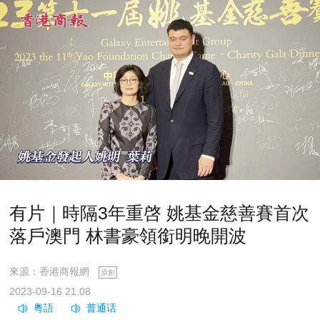
有片｜時隔3年重啓 姚基金慈善賽首次
落戶澳門 林書豪領銜明晚開波
來源：香港商報網
原創
2023-09-16 21:08