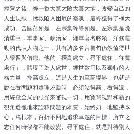
經營之後，經一番大驚大險大喜大懼，改變自己的
人生現狀，拯救陷入困厄的靈魂，最終獲得了極大
成功。曾國藩如是，左宗棠等等如是。左宗棠是晚
清重臣，軍事家、政治家，湘軍著名將領，洋務運
動的代表人物之一，其有諸多名言警句仍然值得世
人學習與借鑑。他的「擇高處立，尋平處住，往寬
處行」，體現了為人處世，經世致用以及獨特的人
格力量。擇高處立，這是人生的至高境界，也就是
說在看問題和處理矛盾時，必須站得高，看得遠，
用統攬全局的眼光來審視一切，用寬闊視野和新的
視角透徹地來詮釋問題的本質，始終如一地堅持本
心，篤根本，百折不回地追求卓越的目標，所立之
志任何時候都不能改變。尋平處住，就是對待別人