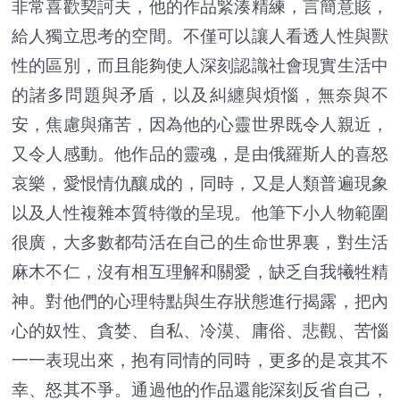
非常喜歡契訶夫，他的作品緊湊精練，言簡意賅，
給人獨立思考的空間。不僅可以讓人看透人性與獸
性的區別，而且能夠使人深刻認識社會現實生活中
的諸多問題與矛盾，以及糾纏與煩惱，無奈與不
安，焦慮與痛苦，因為他的心靈世界既令人親近，
又令人感動。他作品的靈魂，是由俄羅斯人的喜怒
哀樂，愛恨情仇釀成的，同時，又是人類普遍現象
以及人性複雜本質特徵的呈現。他筆下小人物範圍
很廣，大多數都苟活在自己的生命世界裏，對生活
麻木不仁，沒有相互理解和關愛，缺乏自我犧牲精
神。對他們的心理特點與生存狀態進行揭露，把內
心的奴性、貪婪、自私、冷漠、庸俗、悲觀、苦惱
一一表現出來，抱有同情的同時，更多的是哀其不
幸、怒其不爭。通過他的作品還能深刻反省自己，