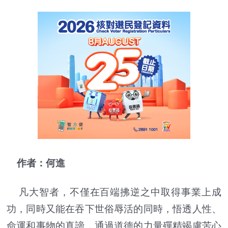
作者：何進
凡大智者，不僅在百端拂逆之中取得事業上成
功，同時又能在吞下世俗辱活的同時，悟透人性、
命運和事物的真諦，通過道德的力量殫精竭慮苦心