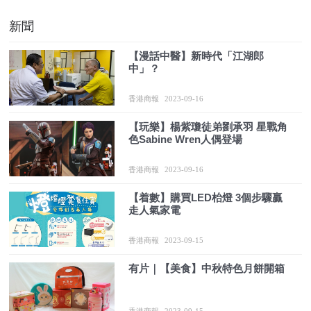
新聞
【漫話中醫】新時代「江湖郎
中」？
香港商報
2023-09-16
【玩樂】楊紫瓊徒弟劉承羽 星戰角
色Sabine Wren人偶登場
香港商報
2023-09-16
【着數】購買LED枱燈 3個步驟贏
走人氣家電
香港商報
2023-09-15
有片｜【美食】中秋特色月餅開箱