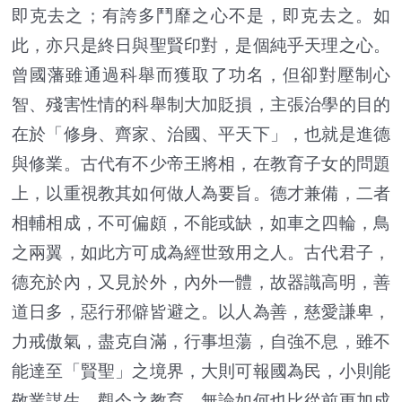
即克去之；有誇多鬥靡之心不是，即克去之。如
此，亦只是終日與聖賢印對，是個純乎天理之心。
曾國藩雖通過科舉而獲取了功名，但卻對壓制心
智、殘害性情的科舉制大加貶損，主張治學的目的
在於「修身、齊家、治國、平天下」，也就是進德
與修業。古代有不少帝王將相，在教育子女的問題
上，以重視教其如何做人為要旨。德才兼備，二者
相輔相成，不可偏頗，不能或缺，如車之四輪，鳥
之兩翼，如此方可成為經世致用之人。古代君子，
德充於內，又見於外，內外一體，故器識高明，善
道日多，惡行邪僻皆避之。以人為善，慈愛謙卑，
力戒傲氣，盡克自滿，行事坦蕩，自強不息，雖不
能達至「賢聖」之境界，大則可報國為民，小則能
敬業謀生。觀今之教育，無論如何也比從前更加成