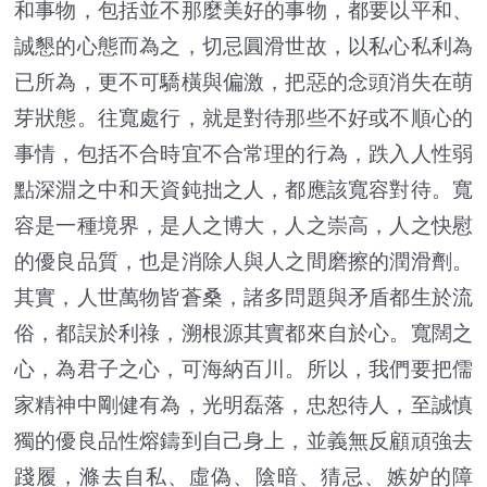
和事物，包括並不那麼美好的事物，都要以平和、
誠懇的心態而為之，切忌圓滑世故，以私心私利為
已所為，更不可驕橫與偏激，把惡的念頭消失在萌
芽狀態。往寬處行，就是對待那些不好或不順心的
事情，包括不合時宜不合常理的行為，跌入人性弱
點深淵之中和天資鈍拙之人，都應該寬容對待。寬
容是一種境界，是人之博大，人之崇高，人之快慰
的優良品質，也是消除人與人之間磨擦的潤滑劑。
其實，人世萬物皆蒼桑，諸多問題與矛盾都生於流
俗，都誤於利祿，溯根源其實都來自於心。寬闊之
心，為君子之心，可海納百川。所以，我們要把儒
家精神中剛健有為，光明磊落，忠恕待人，至誠慎
獨的優良品性熔鑄到自己身上，並義無反顧頑強去
踐履，滌去自私、虛偽、陰暗、猜忌、嫉妒的障