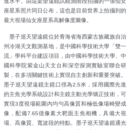
進水平。由這架望遠鏡試觀測階段拍攝的一張仙女
座星系照片同日公布，這也是目前世界上拍攝到的
最大視場仙女座星系高解像度圖像。
墨子巡天望遠鏡位於青海省海西蒙古族藏族自治
州冷湖天文觀測基地，是中國科學技術大學「雙一
流」學科平台建設項目，由中國科學技術大學、中
國科學院紫金山天文台和深空探測實驗室聯合研
製，在多項關鍵技術上實現自主創新和重要突破。
墨子巡天望遠鏡主鏡口徑為2.5米，採用國際先進
的主焦光學系統設計和主鏡主動光學矯正技術，可
實現3度視場範圍內均勻高像質和極低像場畸變成
像，配備7.65億像素大靶面主焦相機，具備大視
場、高像質、寬波段的特點。墨子巡天望遠鏡通光