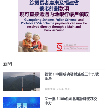
新聞
祝賀！中國成功發射遙感三十九號
衛星
香港商報
2023-09-17
又一批！109名緬北電詐嫌犯移交
中方