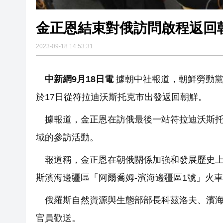
金正恩結束對俄訪問啟程返回
2023-09-18 14:53:31
中新網9月18日電
據朝中社報道，朝鮮勞動黨
於17日從符拉迪沃斯托克市出發返回朝鮮。
據報道，金正恩在訪俄最後一站符拉迪沃斯
域的參訪活動。
報道稱，金正恩在朝俄關係加強和發展歷史
斯濱海邊疆區「阿爾喬姆-濱海邊疆區1號」火
俄羅斯自然資源與生態部部長科茲洛夫、濱
官員歡送。