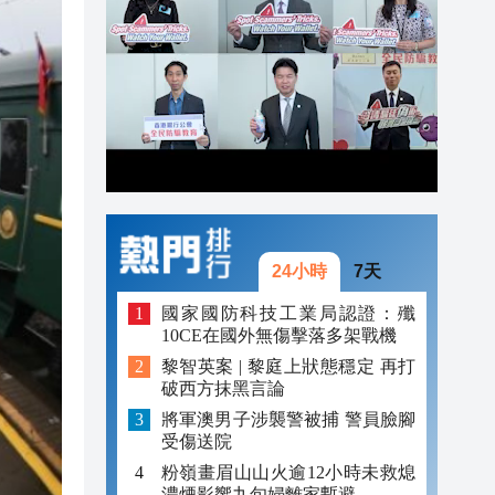
20:42
20:42
20:41
20:40
20:39
24小時
7天
國家國防科技工業局認證：殲
10CE在國外無傷擊落多架戰機
黎智英案 | 黎庭上狀態穩定 再打
破西方抹黑言論
將軍澳男子涉襲警被捕 警員臉腳
受傷送院
粉嶺畫眉山山火逾12小時未救熄
濃煙影響九旬婦離家暫避