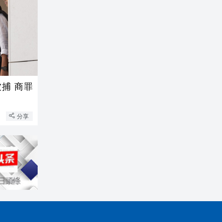
被捕 商罪
分享