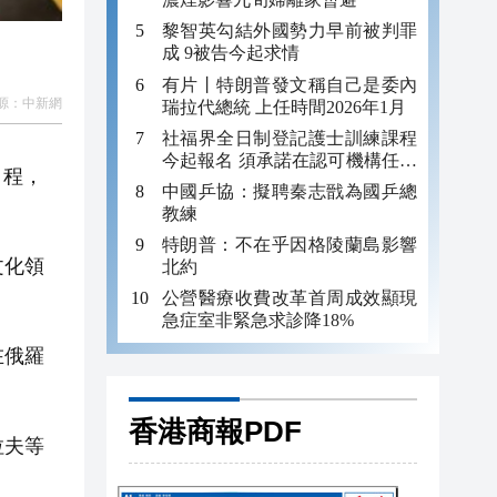
黎智英勾結外國勢力早前被判罪
成 9被告今起求情
有片丨特朗普發文稱自己是委內
源：
中新網
瑞拉代總統 上任時間2026年1月
社福界全日制登記護士訓練課程
今起報名 須承諾在認可機構任職
日程，
至少三年
中國乒協：擬聘秦志戩為國乒總
教練
特朗普：不在乎因格陵蘭島影響
文化領
北約
公營醫療收費改革首周成效顯現
急症室非緊急求診降18%
在俄羅
香港商報PDF
拉夫等