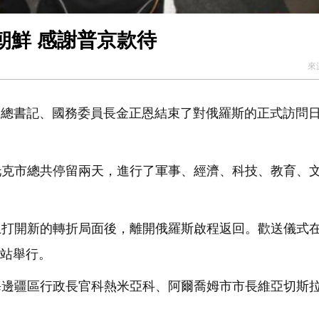
朝鮮 感謝普京款待
來
總書記、國務委員長金正恩結束了對俄羅斯的正式訪問
托克市總共停留兩天，進行了軍事、經濟、科技、教育、
上打開新的轉折局面後，離開俄羅斯啟程返回。歡送儀式
車站舉行。
海邊疆區行政長官科熱米亞科、阿爾喬姆市市長維亞切斯