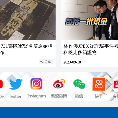
731部隊軍醫名簿原始檔
林作涉JPEX疑詐騙事件
布
科檢走多箱證物
分享
2023-09-18