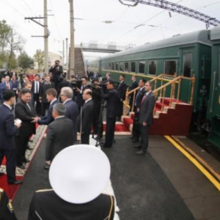
據見證文儒沉香從傳統邁向現代
察團來瓊考察
費約18億元
.58萬億 利潤總額近936億
讀新玩法