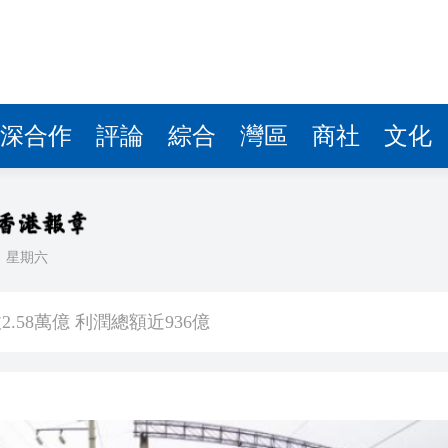
讀新玩法
理黎智英求情 罪證如山豈能妄想輕判
災獨立委員會工作 李家超暫停3項公職委任
深合作
評論
綜合
灣區
商社
文化
據見證文儒沉香從傳統邁向現代
察團來瓊考察
費約18億元
日
星期六
.58萬億 利潤總額近936億
讀新玩法
理黎智英求情 罪證如山豈能妄想輕判
災獨立委員會工作 李家超暫停3項公職委任