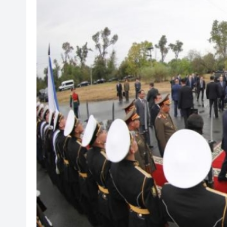
海南澄邁文儒煥新升級 五組數
梁振英率港區全國政協委員考
2025年海南儋州以舊換新帶動消
山東26戶省屬國企去年合計營收2
瀋陽鐵西校園閱讀活動解鎖閱