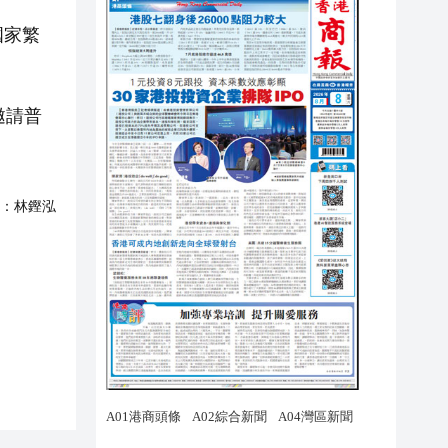
國家繁
邀請普
：
林鏗泓