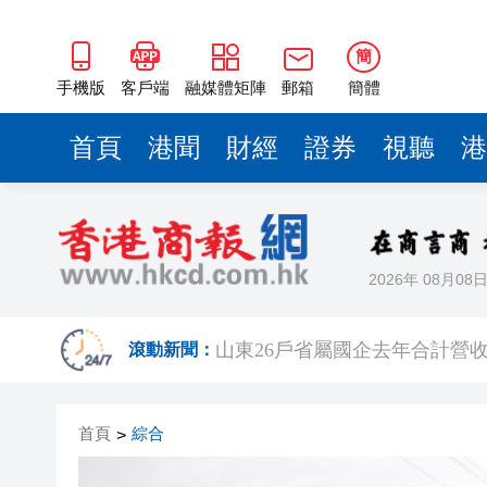
瀋陽鐵西校園閱讀活動解鎖閱
黎智英案｜吳良好：依法公正處
簡
騰出更多時間專注做好宏福苑火
手機版
客戶端
融媒體矩陣
郵箱
簡體
50餘位頂尖專家共話時代命題
首頁
港聞
財經
證券
視聽
港
海南澄邁文儒煥新升級 五組數
梁振英率港區全國政協委員考
2025年海南儋州以舊換新帶動消
2026年 08月08
山東26戶省屬國企去年合計營收2
瀋陽鐵西校園閱讀活動解鎖閱
滾動新聞：
黎智英案｜吳良好：依法公正處
首頁
綜合
>
騰出更多時間專注做好宏福苑火
50餘位頂尖專家共話時代命題