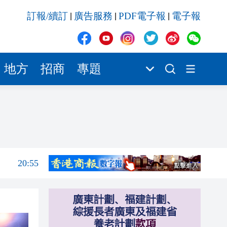
20:55
訂報/續訂
廣告服務
PDF電子報
電子報
|
|
|
20:42
20:42
20:41
地方
招商
專題
20:40
20:39
21:08
21:04
20:55
20:42
20:42
20:41