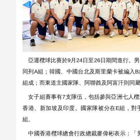
亞運欖球比賽於9月24日至26日期間進行。
同列A組；韓國、中國台北及斯里蘭卡被編入
組成；而東道主國家隊、阿聯酋及阿富汗則同屬
女子組賽事有7支隊伍，包括參與亞洲七人欖球
香港、新加坡及印度。國家隊被分在E組，對
組。
中國香港欖球總會行政總裁麥偉彬表示：「男