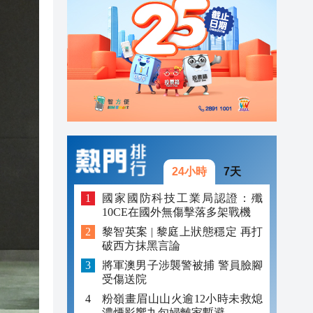
20:40
20:39
21:08
21:04
20:55
20:42
24小時
7天
20:42
國家國防科技工業局認證：殲
10CE在國外無傷擊落多架戰機
20:41
黎智英案 | 黎庭上狀態穩定 再打
破西方抹黑言論
20:40
將軍澳男子涉襲警被捕 警員臉腳
20:39
受傷送院
粉嶺畫眉山山火逾12小時未救熄
濃煙影響九旬婦離家暫避