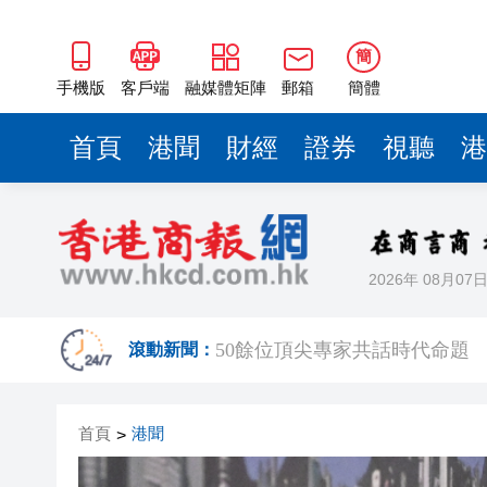
50餘位頂尖專家共話時代命題
海南澄邁文儒煥新升級 五組數
簡
梁振英率港區全國政協委員考
手機版
客戶端
融媒體矩陣
郵箱
簡體
2025年海南儋州以舊換新帶動消
首頁
港聞
財經
證券
視聽
港
山東26戶省屬國企去年合計營收2
瀋陽鐵西校園閱讀活動解鎖閱
黎智英案｜吳良好：依法公正處
2026年 08月07
騰出更多時間專注做好宏福苑火
50餘位頂尖專家共話時代命題
滾動新聞：
海南澄邁文儒煥新升級 五組數
首頁
港聞
>
梁振英率港區全國政協委員考
2025年海南儋州以舊換新帶動消