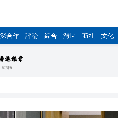
據見證文儒沉香從傳統邁向現代
察團來瓊考察
費約18億元
深合作
評論
綜合
灣區
商社
文化
.58萬億 利潤總額近936億
讀新玩法
理黎智英求情 罪證如山豈能妄想輕判
日
星期五
災獨立委員會工作 李家超暫停3項公職委任
據見證文儒沉香從傳統邁向現代
察團來瓊考察
費約18億元