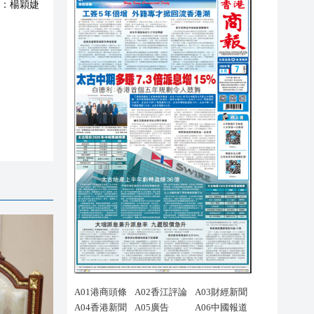
：
楊穎婕