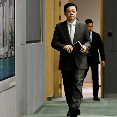
.58萬億 利潤總額近936億
讀新玩法
理黎智英求情 罪證如山豈能妄想輕判
災獨立委員會工作 李家超暫停3項公職委任
據見證文儒沉香從傳統邁向現代
察團來瓊考察
費約18億元
.58萬億 利潤總額近936億
讀新玩法