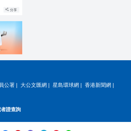
分享
員公署
|
大公文匯網
|
星島環球網
|
香港新聞網
|
記者證查詢