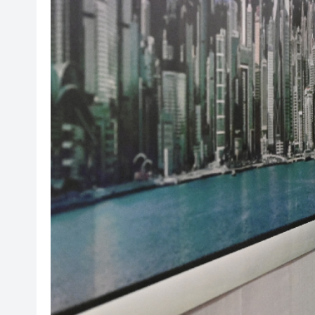
山東26戶省屬國企去年合計營收2
瀋陽鐵西校園閱讀活動解鎖閱
黎智英案｜吳良好：依法公正處
騰出更多時間專注做好宏福苑火
50餘位頂尖專家共話時代命題
海南澄邁文儒煥新升級 五組數
梁振英率港區全國政協委員考
2025年海南儋州以舊換新帶動消
山東26戶省屬國企去年合計營收2
瀋陽鐵西校園閱讀活動解鎖閱