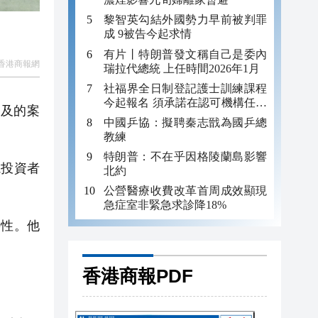
黎智英勾結外國勢力早前被判罪
成 9被告今起求情
有片丨特朗普發文稱自己是委內
香港商報網
瑞拉代總統 上任時間2026年1月
社福界全日制登記護士訓練課程
今起報名 須承諾在認可機構任職
涉及的案
至少三年
中國乒協：擬聘秦志戩為國乒總
教練
特朗普：不在乎因格陵蘭島影響
投資者
北約
公營醫療收費改革首周成效顯現
急症室非緊急求診降18%
性。他
香港商報PDF