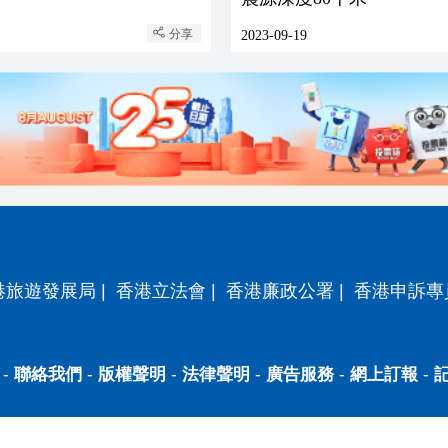
分享
2023-09-19
港旅遊發展局
|
香港立法會
|
香港廉政公署
|
香港申訴專
-
聯絡我們
-
版權聲明
-
法律聲明
-
廣告服務
-
網上訂報
-