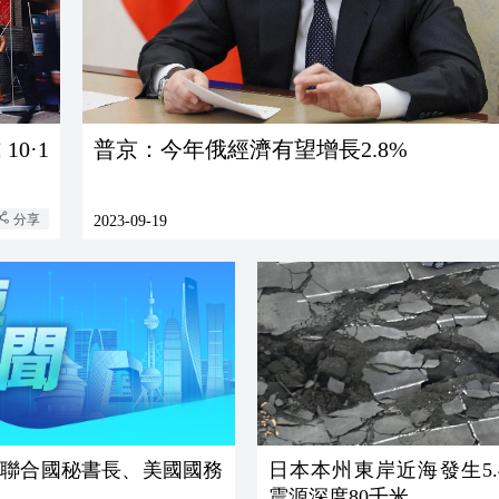
0·1
普京：今年俄經濟有望增長2.8%
分享
2023-09-19
見聯合國秘書長、美國國務
日本本州東岸近海發生5.
震源深度80千米