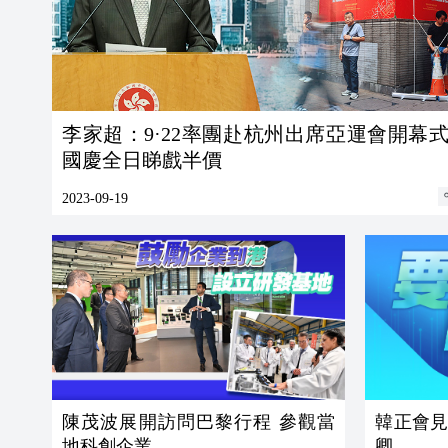
李家超：9·22率團赴杭州出席亞運會開幕式 1
國慶全日睇戲半價
2023-09-19
陳茂波展開訪問巴黎行程 參觀當
韓正會
地科創企業
卿