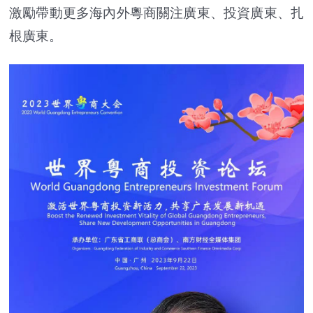
激勵帶動更多海內外粵商關注廣東、投資廣東、扎
根廣東。