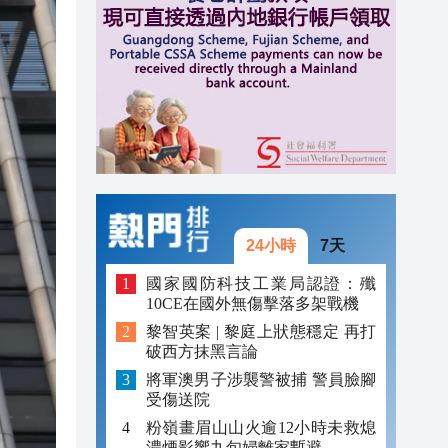
20:40
20:39
21:08
21:04
20:55
20:42
24小時
7天
20:42
國家國防科技工業局認證：殲
10CE在國外無傷擊落多架戰機
20:41
黎智英案 | 黎庭上狀態穩定 再打
破西方抹黑言論
20:40
將軍澳男子涉襲警被捕 警員臉腳
20:39
受傷送院
粉嶺畫眉山山火逾12小時未救熄
濃煙影響九旬婦離家暫避