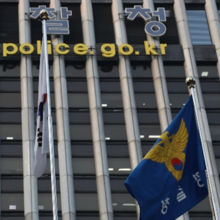
.58萬億 利潤總額近936億
讀新玩法
理黎智英求情 罪證如山豈能妄想輕判
災獨立委員會工作 李家超暫停3項公職委任
據見證文儒沉香從傳統邁向現代
察團來瓊考察
費約18億元
.58萬億 利潤總額近936億
讀新玩法