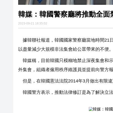
韓媒：韓國警察廳將推動全面
2023-09-21 16:35:02
據韓聯社報道，韓國國家警察廳當地時間21
以盡量減少大規模非法集會給公眾帶來的不便
韓媒稱，目前韓國只模糊地禁止深夜集會和
外集會，組織者僱用秩序維護員並提前向警方
但是，在韓國憲法法院2014年3月做出有限
韓國警方表示，推動法律修訂是為了解決立