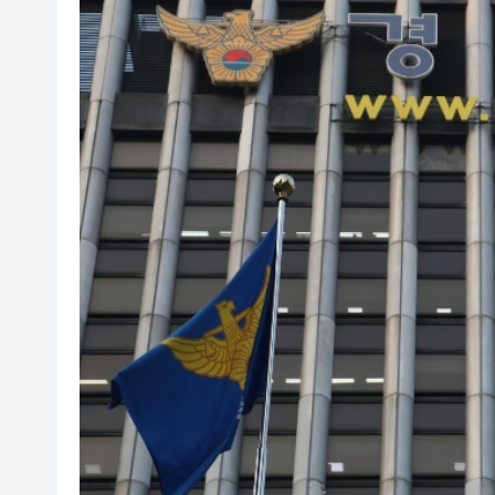
山東26戶省屬國企去年合計營收2
瀋陽鐵西校園閱讀活動解鎖閱
黎智英案｜吳良好：依法公正處
騰出更多時間專注做好宏福苑火
50餘位頂尖專家共話時代命題
海南澄邁文儒煥新升級 五組數
梁振英率港區全國政協委員考
2025年海南儋州以舊換新帶動消
山東26戶省屬國企去年合計營收2
瀋陽鐵西校園閱讀活動解鎖閱