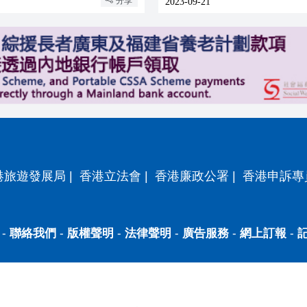
分享
2023-09-21
港旅遊發展局
|
香港立法會
|
香港廉政公署
|
香港申訴專
-
聯絡我們
-
版權聲明
-
法律聲明
-
廣告服務
-
網上訂報
-