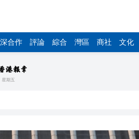
據見證文儒沉香從傳統邁向現代
察團來瓊考察
費約18億元
深合作
評論
綜合
灣區
商社
文化
.58萬億 利潤總額近936億
讀新玩法
理黎智英求情 罪證如山豈能妄想輕判
日
星期五
災獨立委員會工作 李家超暫停3項公職委任
據見證文儒沉香從傳統邁向現代
察團來瓊考察
費約18億元