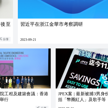
押後至
習近平在浙江金華市考察調研
分享
2023-09-21
劇院工程及建築會議：香港
JPEX案 | 最新被捕3男身
舉行
括「幣圈紅人」及歌手等