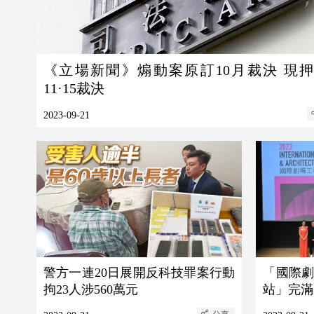
《立場新聞》煽動案原訂10月裁決 現
11·15裁決
2023-09-21
警方一連20日展開反科技罪案行動
「國際
拘23人涉560萬元
站」完滿