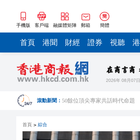
50餘位頂尖專家共話時代命題
海南澄邁文儒煥新升級 五組數
簡
梁振英率港區全國政協委員考
手機版
客戶端
融媒體矩陣
郵箱
簡體
2025年海南儋州以舊換新帶動消
首頁
港聞
財經
證券
視聽
港
山東26戶省屬國企去年合計營收2
瀋陽鐵西校園閱讀活動解鎖閱
黎智英案｜吳良好：依法公正處
2026年 08月07
騰出更多時間專注做好宏福苑火
50餘位頂尖專家共話時代命題
滾動新聞：
海南澄邁文儒煥新升級 五組數
首頁
綜合
>
梁振英率港區全國政協委員考
2025年海南儋州以舊換新帶動消