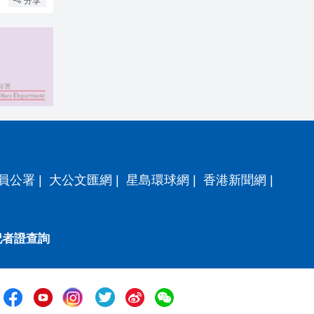
分享
員公署
|
大公文匯網
|
星島環球網
|
香港新聞網
|
記者證查詢