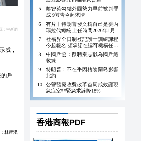
黎智英勾結外國勢力早前被判罪
成 9被告今起求情
有片丨特朗普發文稱自己是委內
源：
中新網
瑞拉代總統 上任時間2026年1月
社福界全日制登記護士訓練課程
今起報名 須承諾在認可機構任職
示威，
至少三年
中國乒協：擬聘秦志戩為國乒總
教練
特朗普：不在乎因格陵蘭島影響
後的戶
北約
公營醫療收費改革首周成效顯現
急症室非緊急求診降18%
。
香港商報PDF
：
林鏗泓