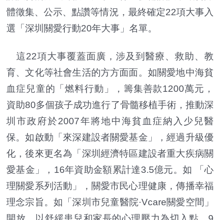
體徵集、公示、點讚等情況，最終確定22項大事入
選「深圳關愛行動20年大事」名單。
這22項大事覆蓋面廣，涉及到醫療、救助、教
育、文化等社會生活的方方面面。如關愛地中海貧
血症兒童的「燃料行動」，籌集善款1200萬元，
資助80多個孩子成功進行了骨髓移植手術，推動深
圳市政府於2007年將地中海貧血症納入少兒醫
保。如啟動「來深建設者關愛基金」，經過升級優
化，後來更名為「深圳經濟特區建設者重大疾病關
愛基金」，16年資助金額累計達3.5億元。如 「心
理關愛系列活動」，關愛市民心理健康，傳播幸福
理念宗旨。如「深圳市兒童醫院·Vcare關愛空間」
開放，以舒緩患兒和家長的心理壓力為切入點，9