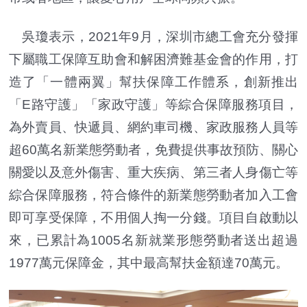
吳瓊表示，2021年9月，深圳市總工會充分發揮
下屬職工保障互助會和解困濟難基金會的作用，打
造了「一體兩翼」幫扶保障工作體系，創新推出
「E路守護」「家政守護」等綜合保障服務項目，
為外賣員、快遞員、網約車司機、家政服務人員等
超60萬名新業態勞動者，免費提供事故預防、關心
關愛以及意外傷害、重大疾病、第三者人身傷亡等
綜合保障服務，符合條件的新業態勞動者加入工會
即可享受保障，不用個人掏一分錢。項目自啟動以
來，已累計為1005名新就業形態勞動者送出超過
1977萬元保障金，其中最高幫扶金額達70萬元。