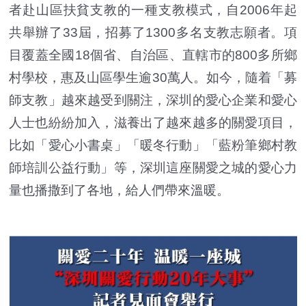
者赴山區扶貧支教的一種支教模式，自2006年起
共舉辦了33屆，招募了1300多名支教志願者。項
目覆蓋全國18個省、自治區、直轄市的800多所鄉
村學校，惠及山區學生逾30萬人。如今，隨着「募
師支教」越來越受到關注，深圳的愛心企業和愛心
人士也紛紛加入，滋養出了越來越多的關愛項目，
比如「愛心小書桌」「暖冬行動」「藍粉筆鄉村教
師培訓公益行動」等，深圳這座關愛之城的愛心力
量也播撒到了各地，給人們帶來溫暖。