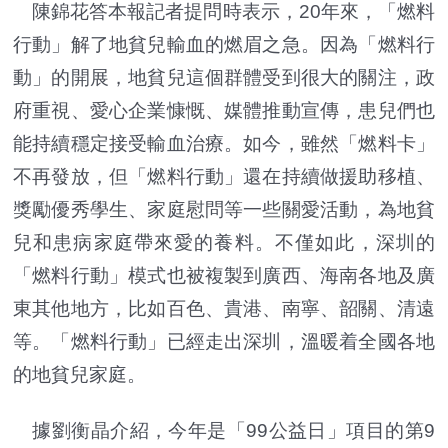
陳錦花答本報記者提問時表示，20年來，「燃料
行動」解了地貧兒輸血的燃眉之急。因為「燃料行
動」的開展，地貧兒這個群體受到很大的關注，政
府重視、愛心企業慷慨、媒體推動宣傳，患兒們也
能持續穩定接受輸血治療。如今，雖然「燃料卡」
不再發放，但「燃料行動」還在持續做援助移植、
獎勵優秀學生、家庭慰問等一些關愛活動，為地貧
兒和患病家庭帶來愛的養料。不僅如此，深圳的
「燃料行動」模式也被複製到廣西、海南各地及廣
東其他地方，比如百色、貴港、南寧、韶關、清遠
等。「燃料行動」已經走出深圳，溫暖着全國各地
的地貧兒家庭。
據劉衡晶介紹，今年是「99公益日」項目的第9