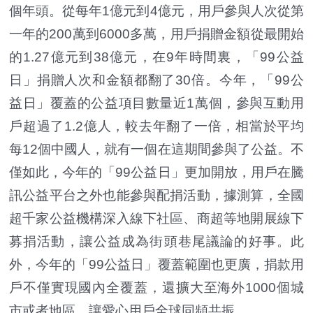
個年頭。從每年1億元到4億元，用戶參與人次從第
一年的200萬到6000多萬，用戶捐贈金額從最開始
的1.27億元到38億元，在9年時間裏，「99公益
日」捐贈人次和金額都翻了30倍。今年，「99公
益日」覆蓋的公益項目數量近1萬個，參與互動用
戶超過了1.2億人，較去年翻了一倍，相當於平均
每12個中國人，就有一個在這期間參與了公益。不
僅如此，今年的「99公益日」更加開放，用戶在騰
訊公益平台之外也能參與配捐活動，據測算，全國
超千家公益機構深入線下社區、商超等地開展線下
募捐活動，讓公益成為街頭巷尾議論的好事。此
外，今年的「99公益日」覆蓋範圍也更廣，捐款用
戶不僅實現國內全覆蓋，還擴大至海外1000個城
市或者地區，讓愛心用戶全球同頻共振。