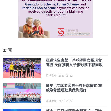
新聞
亞運港隊直擊｜乒球隊男女團現實
連勝 天雨腰斬女子板球隊不戰而敗
香港商報
2023-09-22
圖集 | 港隊出席選手村升旗儀式 霍
啟剛希望運動員做到最好
香港商報
2023-09-22
第十九屆亞洲運動會開幕式23日晚