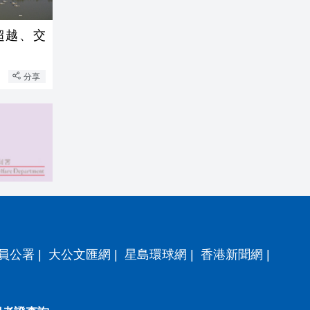
超越、交
分享
員公署
|
大公文匯網
|
星島環球網
|
香港新聞網
|