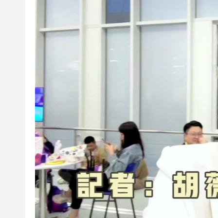
海南澄邁文儒煥新升級 五組數
梁振英率港區全國政協委員考
2025年海南儋州以舊換新帶動消
山東26戶省屬國企去年合計營收2
瀋陽鐵西校園閱讀活動解鎖閱