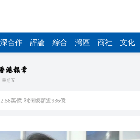
讀新玩法
理黎智英求情 罪證如山豈能妄想輕判
災獨立委員會工作 李家超暫停3項公職委任
深合作
評論
綜合
灣區
商社
文化
據見證文儒沉香從傳統邁向現代
察團來瓊考察
費約18億元
日
星期五
.58萬億 利潤總額近936億
讀新玩法
理黎智英求情 罪證如山豈能妄想輕判
災獨立委員會工作 李家超暫停3項公職委任