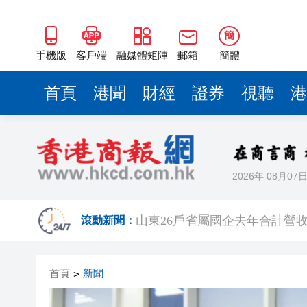
瀋陽鐵西校園閱讀活動解鎖閱
黎智英案｜吳良好：依法公正處
簡
騰出更多時間專注做好宏福苑火
手機版
客戶端
融媒體矩陣
郵箱
簡體
50餘位頂尖專家共話時代命題
首頁
港聞
財經
證券
視聽
港
海南澄邁文儒煥新升級 五組數
梁振英率港區全國政協委員考
2025年海南儋州以舊換新帶動消
2026年 08月07
山東26戶省屬國企去年合計營收2
瀋陽鐵西校園閱讀活動解鎖閱
滾動新聞：
黎智英案｜吳良好：依法公正處
首頁
新聞
>
騰出更多時間專注做好宏福苑火
50餘位頂尖專家共話時代命題