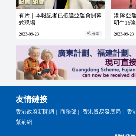
有片｜本報記者已抵達亞運會開幕
港隊亞運
式現場
明午16
分享
2023-09-23
2023-09-23
友情鏈接
香港政府新聞網
|
商務部
|
香港貿易發展局
|
香
紫荊網