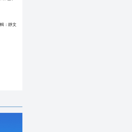
輯：
靜文