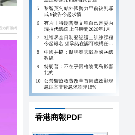
黎智英勾結外國勢力早前被判罪
成 9被告今起求情
有片丨特朗普發文稱自己是委內
香港商報網
瑞拉代總統 上任時間2026年1月
社福界全日制登記護士訓練課程
今起報名 須承諾在認可機構任職
至少三年
中國乒協：擬聘秦志戩為國乒總
教練
特朗普：不在乎因格陵蘭島影響
北約
公營醫療收費改革首周成效顯現
急症室非緊急求診降18%
香港商報PDF