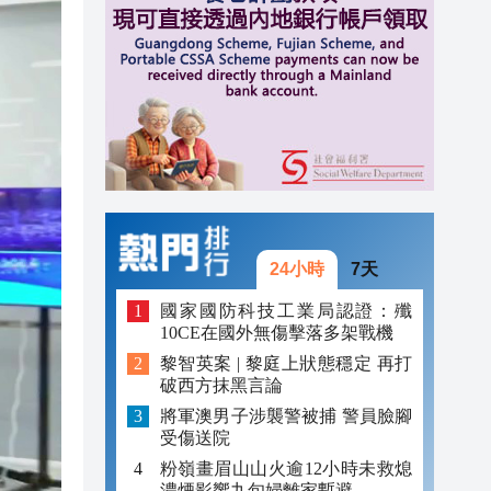
20:42
20:42
20:41
20:40
20:39
24小時
7天
國家國防科技工業局認證：殲
10CE在國外無傷擊落多架戰機
黎智英案 | 黎庭上狀態穩定 再打
破西方抹黑言論
將軍澳男子涉襲警被捕 警員臉腳
受傷送院
粉嶺畫眉山山火逾12小時未救熄
濃煙影響九旬婦離家暫避