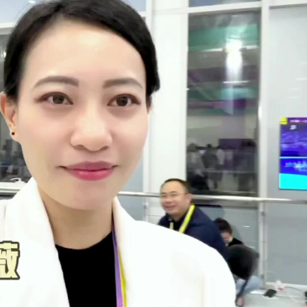
據見證文儒沉香從傳統邁向現代
察團來瓊考察
費約18億元
.58萬億 利潤總額近936億
讀新玩法