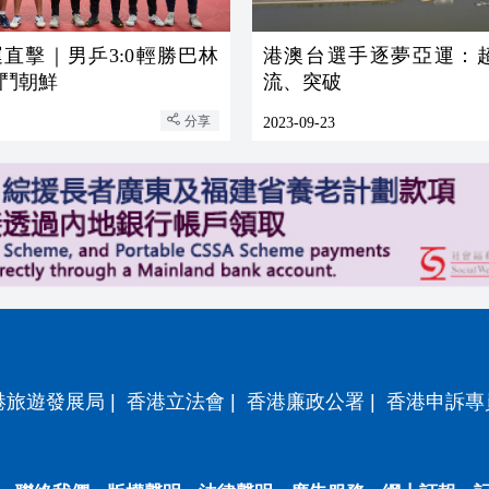
直擊｜男乒3:0輕勝巴林
港澳台選手逐夢亞運：
強鬥朝鮮
流、突破
分享
2023-09-23
港旅遊發展局
|
香港立法會
|
香港廉政公署
|
香港申訴專