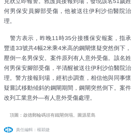
見狀立即報警。救護員接報到場，發現該名51歲姓
何男保安員腳部受傷，他被送往伊利沙伯醫院治
理。
警方表示，昨晚11時35分接獲保安報案，指承
豐道33號共4幅2米乘4米高的鋼閘懷疑突然倒下，
壓倒一名男保安。案件原列有人意外受傷。該名姓
何男保安腳部受傷，半清醒被送往伊利沙伯醫院治
理。警方接報到場，經初步調查，相信他與同事懷
疑嘗試移動傾斜的鋼閘期間，鋼閘突然倒下。案件
改列工業意外—有人意外受傷處理。
頂圖：啟德郵輪碼頭有鐵閘倒塌。圖源星島
責任編輯：楊穎婕