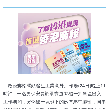
啟德郵輪碼頭發生工業意外。昨晚(24日)晚上11
時許，一名男保安員於承豐道33號一卸貨區出入口
工作期間，突然被一塊倒下的鐵閘壓中腳部，同事