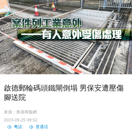
啟德郵輪碼頭鐵閘倒塌 男保安遭壓傷
腳送院
來源：香港商報網
2023-09-25 09:52