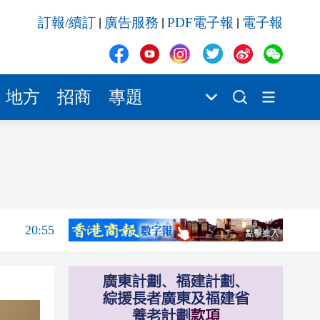
20:55
訂報/續訂
廣告服務
PDF電子報
電子報
|
|
|
20:42
20:42
20:41
地方
招商
專題
20:40
20:39
21:08
21:04
20:55
20:42
20:42
20:41