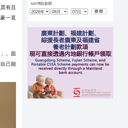
觀眾有且
李豪一直
」。面
道自己能