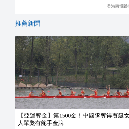
香港商報版
推薦新聞
【亞運奪金】第1500金！中國隊奪得賽艇
人單槳有舵手金牌