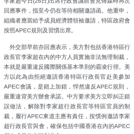
李家超今日(26日)出席行政會議前會見傳媒時再次
回應事件，指至今仍在等待相關邀請函。他重申，
組織者應當給予成員經濟體領袖邀請，特區政府會
按照APEC規則及習慣出席。
外交部早前亦回應表示，美方對包括香港特區行
政長官李家超在內的中方人員實施非法無理制裁，
本就是嚴重違反國際關係基本準則的霸凌行徑。美
方以此為由拒絕邀請香港特區行政長官赴美參加
APEC會議，是錯上加錯，悍然違反APEC規則，
嚴重違背美方辦會承諾。中方要求美方立即糾正錯
誤做法，解除對李家超行政長官等特區官員的制
裁，履行APEC東道主應有責任，按慣例邀請李家
超行政長官與會，確保包括中國香港在內的APEC