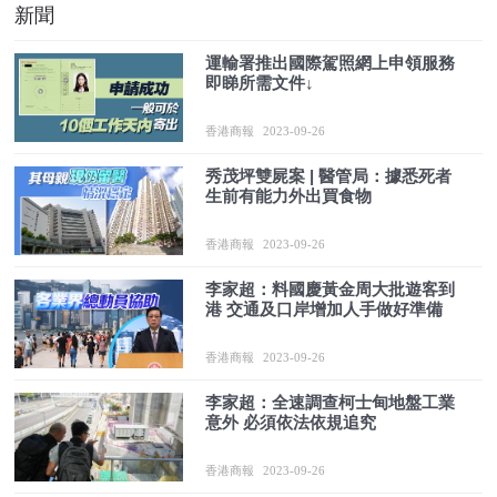
新聞
運輸署推出國際駕照網上申領服務
即睇所需文件↓
香港商報
2023-09-26
秀茂坪雙屍案 | 醫管局：據悉死者
生前有能力外出買食物
香港商報
2023-09-26
李家超：料國慶黃金周大批遊客到
港 交通及口岸增加人手做好準備
香港商報
2023-09-26
李家超：全速調查柯士甸地盤工業
意外 必須依法依規追究
香港商報
2023-09-26