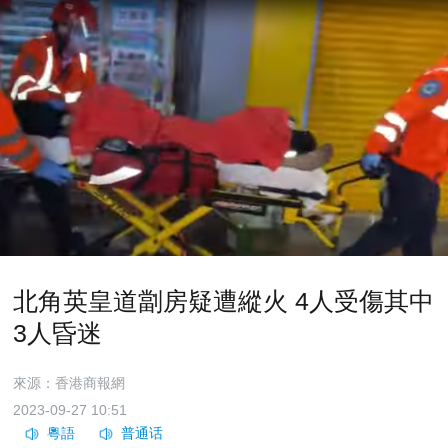
北角英皇道劏房疑遭縱火 4人受傷其中
3人昏迷
來源：香港商報網
2023-09-27 10:51