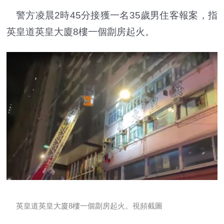
警方凌晨2時45分接獲一名35歲男住客報案，指
英皇道英皇大廈8樓一個劏房起火。
英皇道英皇大廈8樓一個劏房起火。
視頻截圖