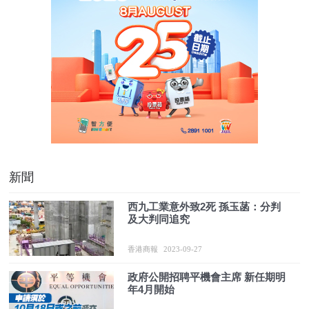
新聞
西九工業意外致2死 孫玉菡：分判
及大判同追究
香港商報
2023-09-27
政府公開招聘平機會主席 新任期明
年4月開始