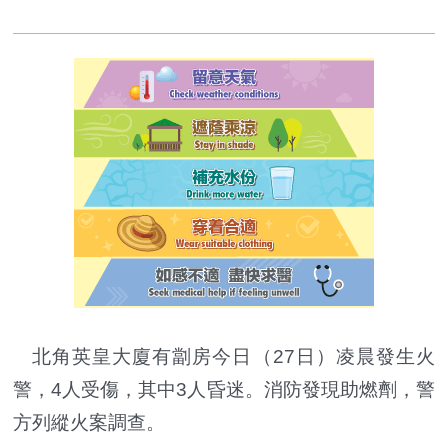
北角英皇大廈有劏房今日（27日）凌晨發生火
警，4人受傷，其中3人昏迷。消防發現助燃劑，警
方列縱火案調查。