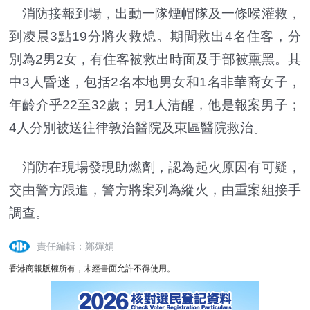
消防接報到場，出動一隊煙帽隊及一條喉灌救，
到凌晨3點19分將火救熄。期間救出4名住客，分
別
為
2男2女，有住客被救出時面及手部被熏黑。其
中3人昏迷，包括2名本地男女和1名非華裔女子，
年齡介乎22至32歲；另1人清醒，他是報案男子；
4人分別被送往律敦治
醫院
及東區醫院救治。
消防在現場發現助燃劑，認為起火原因有可疑，
交由警方跟進，警方將案列為縱火，由重案組接手
調查。
責任編輯：鄭嬋娟
香港商報版權所有，未經書面允許不得使用。