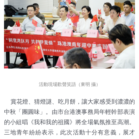
活動現場歡聲笑語（東明 攝）
賞花燈、猜燈謎、吃月餅，讓大家感受到濃濃的
中秋「團圓味」。由市台港澳事務局年輕幹部表演
的小組唱《我和我的祖國》將全場氣氛推至高潮。
三地青年紛紛表示，此次活動十分有意義，展才