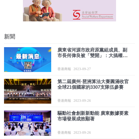
新聞
廣東省河源市政府原黨組成員、副
市長何偉良被「雙開」：大搞權錢
交易
香港商報
2023-09-27
第二屆廣州·琶洲算法大賽圓滿收官
全球21個國家的3307支隊伍參賽
香港商報
2023-09-26
驅動社會創新新動能 廣東數據要素
市場發展成效顯著
香港商報
2023-09-26