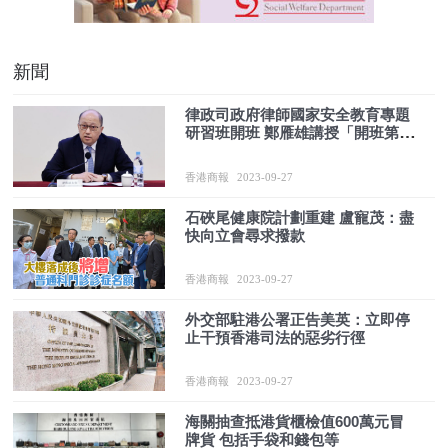
新聞
律政司政府律師國家安全教育專題
研習班開班 鄭雁雄講授「開班第一
課」
香港商報
2023-09-27
石硤尾健康院計劃重建 盧寵茂：盡
快向立會尋求撥款
香港商報
2023-09-27
外交部駐港公署正告美英：立即停
止干預香港司法的惡劣行徑
香港商報
2023-09-27
海關抽查抵港貨櫃檢值600萬元冒
牌貨 包括手袋和錢包等