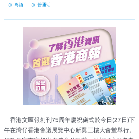
香港文匯報創刊75周年慶祝儀式於今日(27日)下
午在灣仔香港會議展覽中心新翼三樓大會堂舉行。