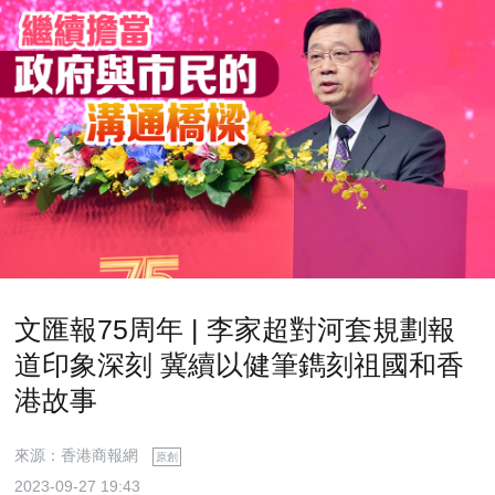
文匯報75周年 | 李家超對河套規劃報
道印象深刻 冀續以健筆鐫刻祖國和香
港故事
來源：香港商報網
原創
2023-09-27 19:43