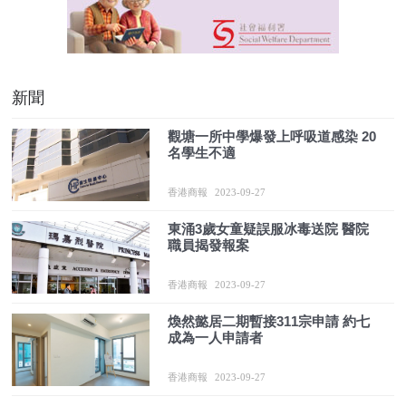
新聞
觀塘一所中學爆發上呼吸道感染 20
名學生不適
香港商報
2023-09-27
東涌3歲女童疑誤服冰毒送院 醫院
職員揭發報案
香港商報
2023-09-27
煥然懿居二期暫接311宗申請 約七
成為一人申請者
香港商報
2023-09-27