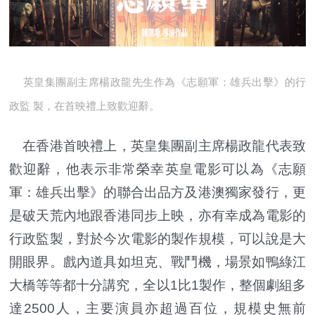
英皇集團副主席楊政龍先生作為《志願軍：雄兵出擊》的行
政監 製，在首映禮上致歡迎辭。
在香港首映禮上，英皇集團副主席楊政龍代表致
歡迎辭，他表示非常榮幸英皇電影可以為《志願
軍：雄兵出擊》的聯合出品方及港澳獨家發行，更
是破天荒內地跟香港同步上映，亦有幸成為電影的
行政監製，對於今次電影的製作規模，可以說是大
開眼界。戲內道具如坦克、戰鬥機，場景如鴨綠江
大橋等等都十分講究，全以1比1製作，整個劇組多
達2500人，主要演員亦超過百位，規模史無前