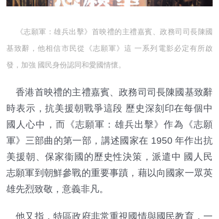
《志願軍：雄兵出擊》首映禮的主禮嘉賓、政務司司長陳國
基致辭，他相信市民從《志願軍》這 一系列電影必定有所啟
發，加強 國民身份認同和愛國情懷。
香港首映禮的主禮嘉賓、政務司司長陳國基致辭
時表示，抗美援朝戰爭這段 歷史深刻印在每個中
國人心中，而《志願軍：雄兵出擊》作為《志願
軍》三部曲的第一部，講述國家在 1950 年作出抗
美援朝、保家衞國的歷史性決策，派遣中 國人民
志願軍到朝鮮參戰的重要事蹟，藉以向國家一眾英
雄先烈致敬，意義非凡。
他又指，特區政府非常重視國情與國民教育，一