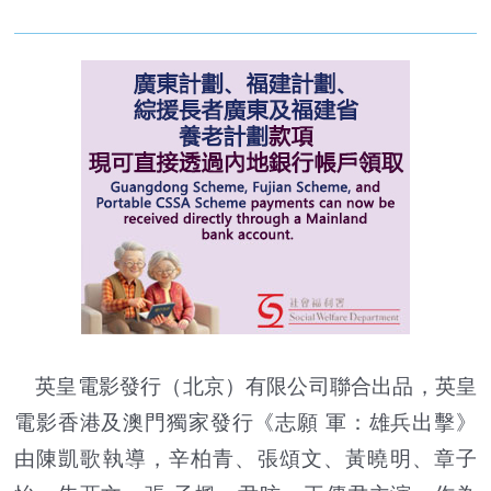
英皇電影發行（北京）有限公司聯合出品，英皇
電影香港及澳門獨家發行《志願 軍：雄兵出擊》
由陳凱歌執導，辛柏青、張頌文、黃曉明、章子