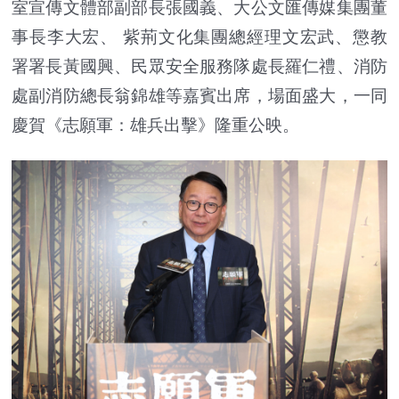
室宣傳文體部副部長張國義、大公文匯傳媒集團董
事長李大宏、 紫荊文化集團總經理文宏武、懲教
署署長黃國興、民眾安全服務隊處長羅仁禮、消防
處副消防總長翁錦雄等嘉賓出席，場面盛大，一同
慶賀《志願軍：雄兵出擊》隆重公映。