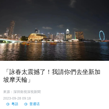
「詠春太震撼了！我請你們去坐新加
坡摩天輪」
來源：深圳衛視深視新聞
2023-09-28 09:18