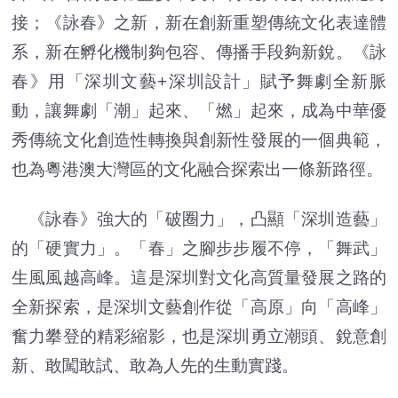
接；《詠春》之新，新在創新重塑傳統文化表達體
系，新在孵化機制夠包容、傳播手段夠新銳。《詠
春》用「深圳文藝+深圳設計」賦予舞劇全新脈
動，讓舞劇「潮」起來、「燃」起來，成為中華優
秀傳統文化創造性轉換與創新性發展的一個典範，
也為粵港澳大灣區的文化融合探索出一條新路徑。
《詠春》強大的「破圈力」，凸顯「深圳造藝」
的「硬實力」。「春」之腳步步履不停，「舞武」
生風風越高峰。這是深圳對文化高質量發展之路的
全新探索，是深圳文藝創作從「高原」向「高峰」
奮力攀登的精彩縮影，也是深圳勇立潮頭、銳意創
新、敢闖敢試、敢為人先的生動實踐。