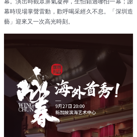
幕。演出時觀眾屏氣凝神，生怕錯過哪怕一幕；謝
幕時現場掌聲雷動，歡呼喝采經久不息。「深圳造
藝」迎來又一次高光時刻。