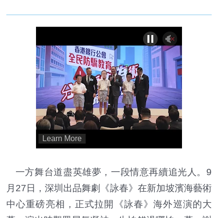
一方舞台道盡英雄夢，一段情意再續追光人。9
月27日，深圳出品舞劇《詠春》在新加坡濱海藝術
中心重磅亮相，正式拉開《詠春》海外巡演的大