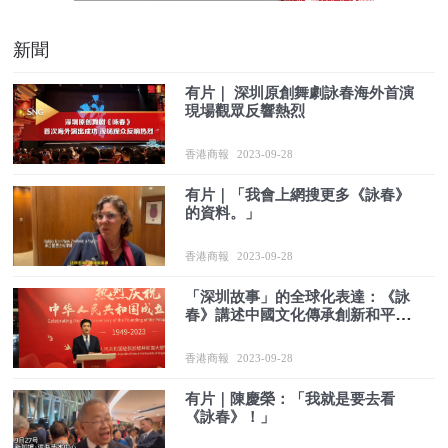
新聞
有片｜ 深圳原創舞劇詠春海外首演
現場觀眾反響熱烈
香港商報
2023-09-28
有片｜「我會上網搜更多《詠春》
的資料。」
香港商報
2023-09-28
「深圳故事」的全球化表達：《詠
春》講述中國文化傳承創新和平包
容精神
香港商報
2023-09-28
有片｜陳慶榮：「我就是要去看
《詠春》！」