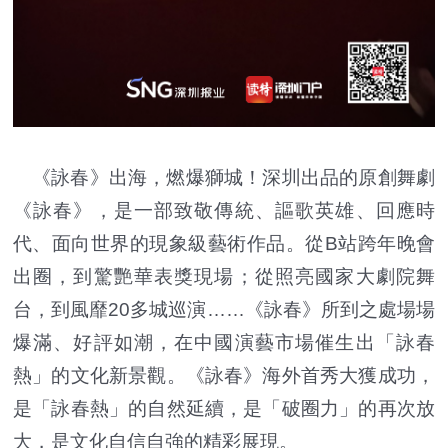
《詠春》出海，燃爆獅城！深圳出品的原創舞劇
《詠春》，是一部致敬傳統、謳歌英雄、回應時
代、面向世界的現象級藝術作品。從B站跨年晚會
出圈，到驚艷華表獎現場；從照亮國家大劇院舞
台，到風靡20多城巡演……《詠春》所到之處場場
爆滿、好評如潮，在中國演藝市場催生出「詠春
熱」的文化新景觀。《詠春》海外首秀大獲成功，
是「詠春熱」的自然延續，是「破圈力」的再次放
大，是文化自信自強的精彩展現。