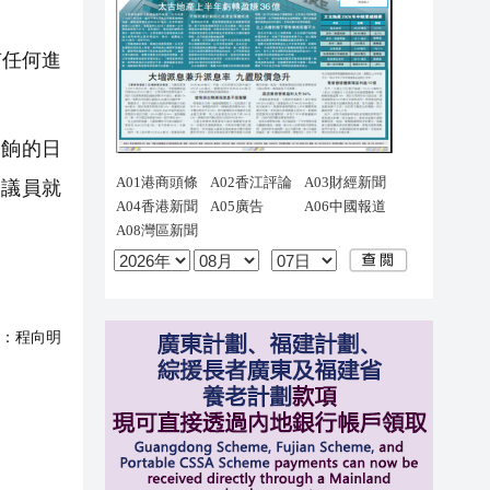
有任何進
發餉的日
會議員就
：
程向明