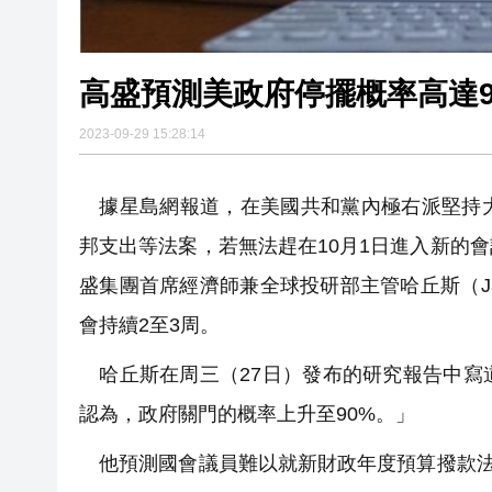
高盛預測美政府停擺概率高達90
2023-09-29 15:28:14
據星島網報道，在美國共和黨內極右派堅持大
邦支出等法案，若無法趕在10月1日進入新的
盛集團首席經濟師兼全球投研部主管哈丘斯（Jan
會持續2至3周。
哈丘斯在周三（27日）發布的研究報告中寫
認為，政府關門的概率上升至90%。」
他預測國會議員難以就新財政年度預算撥款法