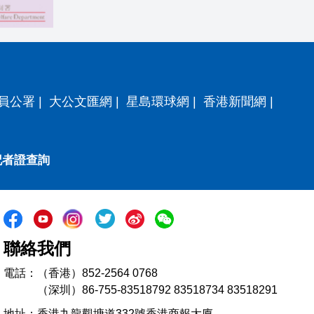
員公署
|
大公文匯網
|
星島環球網
|
香港新聞網
|
記者證查詢
聯絡我們
電話：（香港）852-2564 0768
（深圳）86-755-83518792 83518734 83518291
地址：香港九龍觀塘道332號香港商報大廈