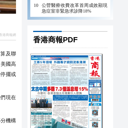
公營醫療收費改革首周成效顯現
急症室非緊急求診降18%
香港商報網
香港商報PDF
算及聯
。美國高
，停擺或
我們現在
部分機構