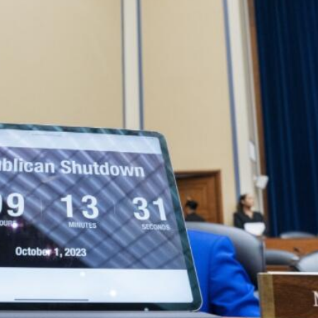
.58萬億 利潤總額近936億
讀新玩法
理黎智英求情 罪證如山豈能妄想輕判
災獨立委員會工作 李家超暫停3項公職委任
據見證文儒沉香從傳統邁向現代
察團來瓊考察
費約18億元
.58萬億 利潤總額近936億
讀新玩法