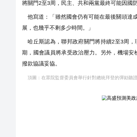
將關門2至3周，民主、共和兩黨最終可能因國
他寫道：「雖然國會仍有可能在最後關頭達成
展，也幾乎不剩多少時間。」
哈丘斯認為，聯邦政府關門將持續2至3周，理
期，國會議員將承受政治壓力。另外，機場安
撥款協議妥協。
頂圖：在眾院監督委員會舉行針對總統拜登的彈劾聽