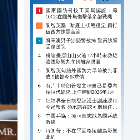
20:40
國家國防科技工業局認證：殲
10CE在國外無傷擊落多架戰機
20:39
黎智英案 | 黎庭上狀態穩定 再打
破西方抹黑言論
21:08
將軍澳男子涉襲警被捕 警員臉腳
受傷送院
21:04
粉嶺畫眉山山火逾12小時未救熄
20:55
濃煙影響九旬婦離家暫避
黎智英勾結外國勢力早前被判罪
20:42
成 9被告今起求情
20:42
有片丨特朗普發文稱自己是委內
瑞拉代總統 上任時間2026年1月
20:41
社福界全日制登記護士訓練課程
今起報名 須承諾在認可機構任職
20:40
至少三年
中國乒協：擬聘秦志戩為國乒總
教練
20:39
特朗普：不在乎因格陵蘭島影響
北約