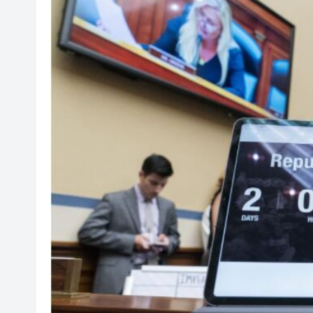
山東26戶省屬國企去年合計營收2
瀋陽鐵西校園閱讀活動解鎖閱
黎智英案｜吳良好：依法公正處
騰出更多時間專注做好宏福苑火
50餘位頂尖專家共話時代命題
海南澄邁文儒煥新升級 五組數
梁振英率港區全國政協委員考
2025年海南儋州以舊換新帶動消
山東26戶省屬國企去年合計營收2
瀋陽鐵西校園閱讀活動解鎖閱