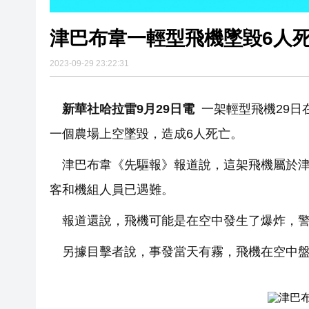
津巴布韋一輕型飛機墜毀6人
2023-09-29 23:22:31
新華社哈拉雷9月29日電
一架輕型飛機29日
一個農場上空墜毀，造成6人死亡。
津巴布韋《先驅報》報道說，這架飛機屬於津
客和機組人員已遇難。
報道還說，飛機可能是在空中發生了爆炸，
另據目擊者說，事發當天有霧，飛機在空中