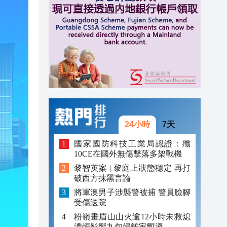
20:40
20:39
21:08
21:04
20:55
20:42
24小時
7天
20:42
國家國防科技工業局認證：殲
10CE在國外無傷擊落多架戰機
20:41
黎智英案 | 黎庭上狀態穩定 再打
破西方抹黑言論
20:40
將軍澳男子涉襲警被捕 警員臉腳
20:39
受傷送院
粉嶺畫眉山山火逾12小時未救熄
濃煙影響九旬婦離家暫避