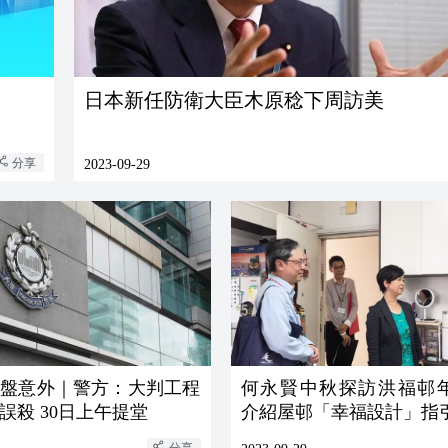
日本新任防衛大臣木原稔下周訪美
分享
2023-09-29
地盤意外｜警方：大判工程
何永賢中秋探訪洪福邨
誤殺 30日上午提堂
介紹屋邨「幸福設計」指
分享