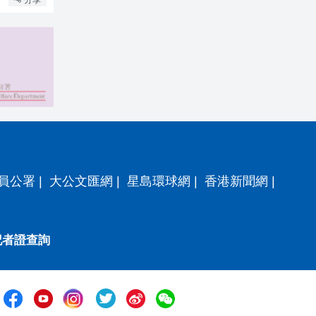
員公署
|
大公文匯網
|
星島環球網
|
香港新聞網
|
記者證查詢