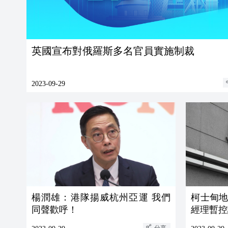
英國宣布對俄羅斯多名官員實施制裁
2023-09-29
楊潤雄：港隊揚威杭州亞運 我們
柯士甸
同聲歡呼！
經理暫控
分享