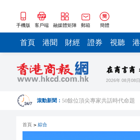
50餘位頂尖專家共話時代命題
海南澄邁文儒煥新升級 五組數
簡
梁振英率港區全國政協委員考
手機版
客戶端
融媒體矩陣
郵箱
簡體
2025年海南儋州以舊換新帶動消
首頁
港聞
財經
證券
視聽
港
山東26戶省屬國企去年合計營收2
瀋陽鐵西校園閱讀活動解鎖閱
黎智英案｜吳良好：依法公正處
2026年 08月08
騰出更多時間專注做好宏福苑火
50餘位頂尖專家共話時代命題
滾動新聞：
海南澄邁文儒煥新升級 五組數
首頁
綜合
>
梁振英率港區全國政協委員考
2025年海南儋州以舊換新帶動消