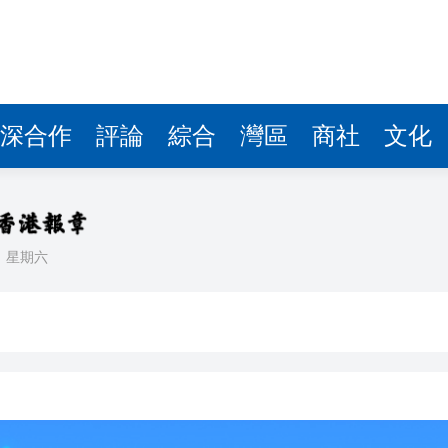
據見證文儒沉香從傳統邁向現代
察團來瓊考察
費約18億元
深合作
評論
綜合
灣區
商社
文化
.58萬億 利潤總額近936億
讀新玩法
理黎智英求情 罪證如山豈能妄想輕判
日
星期六
災獨立委員會工作 李家超暫停3項公職委任
據見證文儒沉香從傳統邁向現代
察團來瓊考察
費約18億元