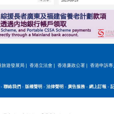
2023-09-29
港旅遊發展局
|
香港立法會
|
香港廉政公署
|
香港申訴專
-
聯絡我們
-
版權聲明
-
法律聲明
-
廣告服務
-
網上訂報
-