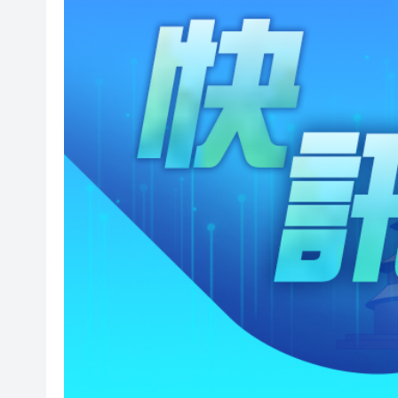
山東26戶省屬國企去年合計營收2
瀋陽鐵西校園閱讀活動解鎖閱
黎智英案｜吳良好：依法公正處
騰出更多時間專注做好宏福苑火
50餘位頂尖專家共話時代命題
海南澄邁文儒煥新升級 五組數
梁振英率港區全國政協委員考
2025年海南儋州以舊換新帶動消
山東26戶省屬國企去年合計營收2
瀋陽鐵西校園閱讀活動解鎖閱