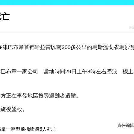
死亡
來
在津巴布韋首都哈拉雷以南300多公里的馬斯溫戈省馬沙
巴布韋一家公司，當地時間29日上午8時左右墜毀，機上
警方正在事發地區搜尋遇難者遺體。
盤旋後墜毀。
責任編輯