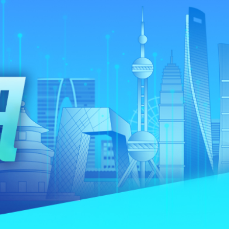
.58萬億 利潤總額近936億
讀新玩法
理黎智英求情 罪證如山豈能妄想輕判
災獨立委員會工作 李家超暫停3項公職委任
據見證文儒沉香從傳統邁向現代
察團來瓊考察
費約18億元
.58萬億 利潤總額近936億
讀新玩法