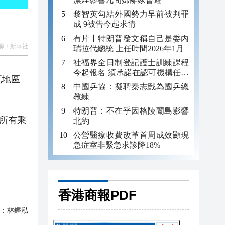
黎智英勾結外國勢力早前被判罪
成 9被告今起求情
有片丨特朗普發文稱自己是委內
源：
新華社
瑞拉代總統 上任時間2026年1月
社福界全日制登記護士訓練課程
今起報名 須承諾在認可機構任職
瓦地區
至少三年
中國乒協：擬聘秦志戩為國乒總
教練
特朗普：不在乎因格陵蘭島影響
所有乘
北約
公營醫療收費改革首周成效顯現
急症室非緊急求診降18%
香港商報PDF
：
林鏗泓