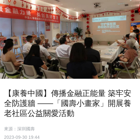
【康養中國】傳播金融正能量 築牢安
全防護牆 ——「國壽小畫家」開展養
老社區公益關愛活動
來源：深圳國壽
2023-09-30 19:44