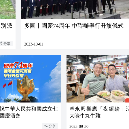
告別派
多圖丨國慶74周年 中聯辦舉行升旗儀式
分享
2023-10-01
 慶祝中華人民共和國成立七
卓永興響應「夜繽紛」
國慶酒會
大啖牛丸牛雜
分享
2023-09-30