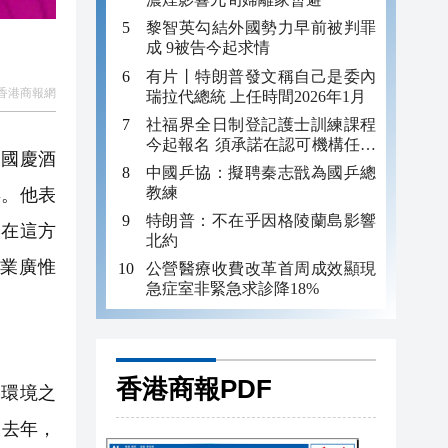
黎智英勾結外國勢力早前被判罪
成 9被告今起求情
有片丨特朗普發文稱自己是委內
香港商報網
瑞拉代總統 上任時間2026年1月
社福界全日制登記護士訓練課程
今起報名 須承諾在認可機構任職
和國慶酒
至少三年
中國乒協：擬聘秦志戩為國乒總
教練
年。他表
特朗普：不在乎因格陵蘭島影響
港在這方
北約
業廣惟
公營醫療收費改革首周成效顯現
急症室非緊急求診降18%
香港商報PDF
略環境之
。去年，