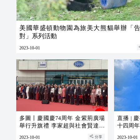
美國華盛頓動物園為旅美大熊貓舉辦「
對」系列活動
2023-10-01
多圖丨慶國慶74周年 金紫荊廣場
直播 |
舉行升旗禮 李家超與社會賢達出
十四周年
席
分享
2023-10-01
2023-10-01