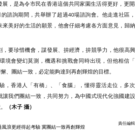
發展，是為令市民在香港這個共同家園生活得更好，更開
月的諮詢期間，共舉辦了超過40場諮詢會。他走進社區
未來美好的生活的願景，他會仔細考慮各方面意見，歸
刻，要珍惜機會，謀發展、拚經濟，拚競爭力，他很高
環境會變幻莫測，機遇和挑戰會同時出現，但他相信「
不懈、團結一致，必定能夠達到再創輝煌的目標。
驗，香港人「有橋」、「食腦」，懂得靈活走位，多次
就讓我們團結一致，共同努力，為中國式現代化強國建
獻。
（木子 攝）
責任編輯