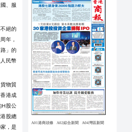
大國、服
源不絕的
十周年，
一路」的
岸人民幣
港貨物貿
在香港成
的H股公
佔港股總
0家，是