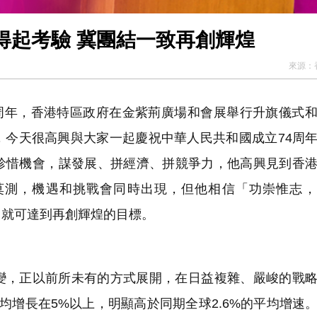
得起考驗 冀團結一致再創輝煌
來源：
4周年，香港特區政府在金紫荊廣場和會展舉行升旗儀式
，今天很高興與大家一起慶祝中華人民共和國成立74周
珍惜機會，謀發展、拼經濟、拼競爭力，他高興見到香
莫測，機遇和挑戰會同時出現，但他相信「功崇惟志，
，就可達到再創輝煌的目標。
變，正以前所未有的方式展開，在日益複雜、嚴峻的戰
均增長在5%以上，明顯高於同期全球2.6%的平均增速