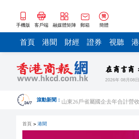
山東26戶省屬國企去年合計營收2
瀋陽鐵西校園閱讀活動解鎖閱
簡
黎智英案｜吳良好：依法公正處
手機版
客戶端
融媒體矩陣
郵箱
簡體
騰出更多時間專注做好宏福苑火
首頁
港聞
財經
證券
視聽
港
50餘位頂尖專家共話時代命題
海南澄邁文儒煥新升級 五組數
梁振英率港區全國政協委員考
2026年 08月08
2025年海南儋州以舊換新帶動消
山東26戶省屬國企去年合計營收2
滾動新聞：
瀋陽鐵西校園閱讀活動解鎖閱
首頁
港聞
>
黎智英案｜吳良好：依法公正處
騰出更多時間專注做好宏福苑火