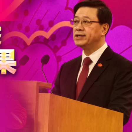
據見證文儒沉香從傳統邁向現代
察團來瓊考察
費約18億元
.58萬億 利潤總額近936億
讀新玩法