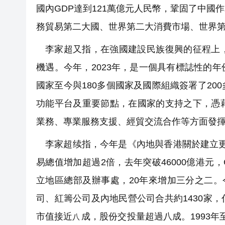
國內GDP達到121萬億元人民幣，鞏固了中
務貿易第二大國、世界第二大消費市場、世界
李家超又指，在強國建設民族復興的征程上
機遇。今年，2023年，是一個具有標誌性的
國家至今與180多個國家及國際組織簽署了2
功能平台及重要節點，在國家的支持之下，憑
業務、專業服務支援、經貿交流合作等方面發
李家超续指，今年是《內地與香港關於建立更緊
易總值增加超過2倍，去年突破46000億港
元
，
立地區總部及辦事處，20年來增加三分之二。
司、紅籌公司及內地民營公司合共約1430家
市值接近
成，股份交投量超過八成。1993年
八