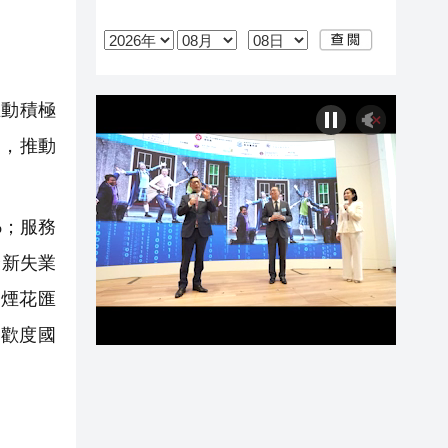
主動積極
力，推動
%；服務
最新失業
慶煙花匯
同歡度國