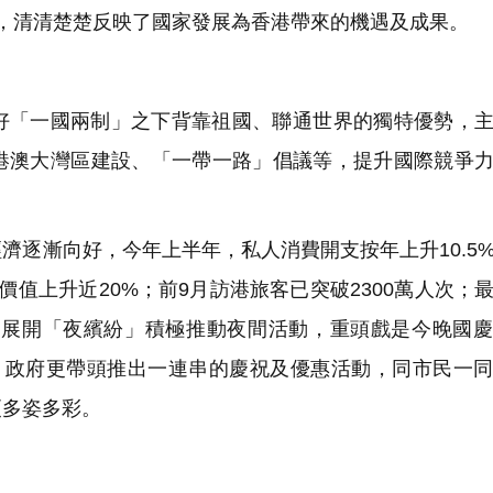
，清清楚楚反映了國家發展為香港帶來的機遇及成果。
好「一國兩制」之下背靠祖國、聯通世界的獨特優勢，
港澳大灣區建設、「一帶一路」倡議等，提升國際競爭
濟逐漸向好，今年上半年，私人消費開支按年上升10.5
價值上升近20%；前9月訪港旅客已突破2300萬人次；
更加展開「夜繽紛」積極推動夜間活動，重頭戲是今晚國
。政府更帶頭推出一連串的慶祝及優惠活動，同市民一
更多姿多彩。