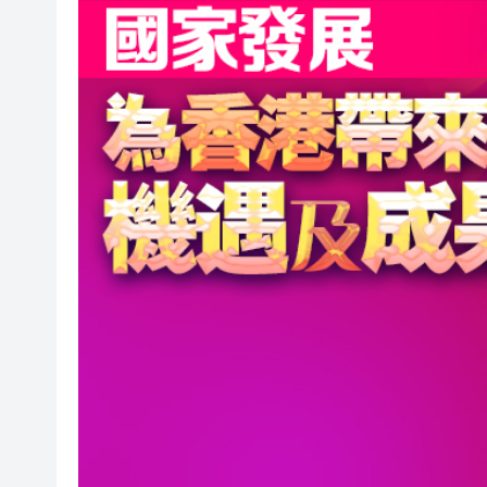
50餘位頂尖專家共話時代命題
海南澄邁文儒煥新升級 五組數
梁振英率港區全國政協委員考
2025年海南儋州以舊換新帶動消
山東26戶省屬國企去年合計營收2
瀋陽鐵西校園閱讀活動解鎖閱