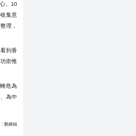
心。10
，收集意
納整理，
興看到香
功崇惟
轉危為
設、為中
：
鄭嬋娟