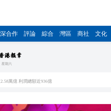
.58萬億 利潤總額近936億
讀新玩法
理黎智英求情 罪證如山豈能妄想輕判
災獨立委員會工作 李家超暫停3項公職委任
深合作
評論
綜合
灣區
商社
文化
據見證文儒沉香從傳統邁向現代
察團來瓊考察
日
星期六
費約18億元
.58萬億 利潤總額近936億
讀新玩法
理黎智英求情 罪證如山豈能妄想輕判
災獨立委員會工作 李家超暫停3項公職委任