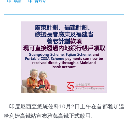
印度尼西亞總統佐科10月2日上午在首都雅加達
哈利姆高鐵站宣布雅萬高鐵正式啟用。