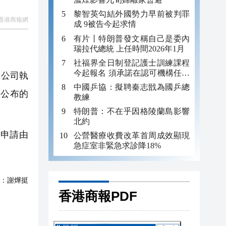
黎智英勾結外國勢力早前被判罪
香港商報網
成 9被告今起求情
有片丨特朗普發文稱自己是委內
瑞拉代總統 上任時間2026年1月
社福界全日制登記護士訓練課程
今起報名 須承諾在認可機構任職
，公司執
至少三年
中國乒協：擬聘秦志戩為國乒總
要公布的
教練
特朗普：不在乎因格陵蘭島影響
北約
所申請由
公營醫療收費改革首周成效顯現
急症室非緊急求診降18%
：
謝燁挺
香港商報PDF