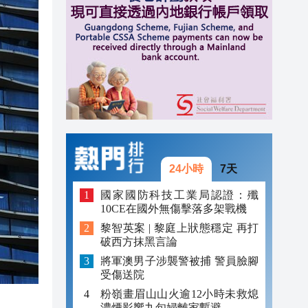
20:40
20:39
21:08
21:04
20:55
20:42
24小時
7天
20:42
國家國防科技工業局認證：殲
10CE在國外無傷擊落多架戰機
20:41
黎智英案 | 黎庭上狀態穩定 再打
破西方抹黑言論
20:40
將軍澳男子涉襲警被捕 警員臉腳
20:39
受傷送院
粉嶺畫眉山山火逾12小時未救熄
濃煙影響九旬婦離家暫避