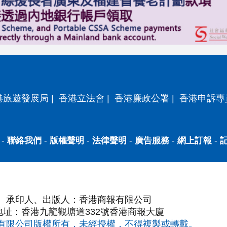
港旅遊發展局
|
香港立法會
|
香港廉政公署
|
香港申訴專
-
聯絡我們
-
版權聲明
-
法律聲明
-
廣告服務
-
網上訂報
-
承印人、出版人：香港商報有限公司
地址：香港九龍觀塘道332號香港商報大廈
有限公司版權所有，未經授權，不得複製或轉載。