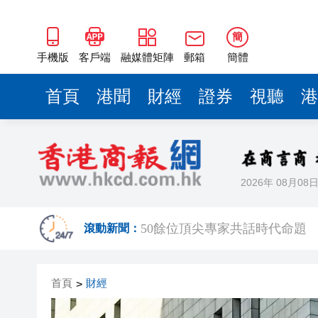
50餘位頂尖專家共話時代命題
海南澄邁文儒煥新升級 五組數
簡
梁振英率港區全國政協委員考
手機版
客戶端
融媒體矩陣
郵箱
簡體
2025年海南儋州以舊換新帶動消
首頁
港聞
財經
證券
視聽
港
山東26戶省屬國企去年合計營收2
瀋陽鐵西校園閱讀活動解鎖閱
黎智英案｜吳良好：依法公正處
2026年 08月08
騰出更多時間專注做好宏福苑火
50餘位頂尖專家共話時代命題
滾動新聞：
海南澄邁文儒煥新升級 五組數
首頁
財經
>
梁振英率港區全國政協委員考
2025年海南儋州以舊換新帶動消