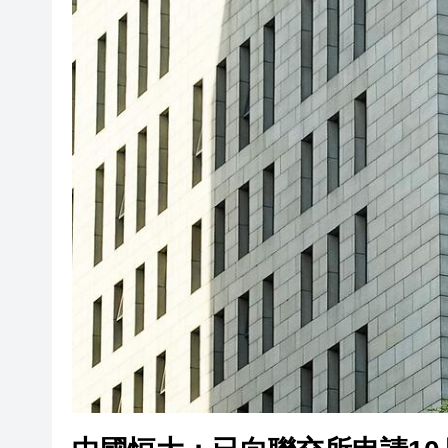
山東26戶省屬國企去年合計營收2
瀋陽鐵西校園閱讀活動解鎖閱
黎智英案｜吳良好：依法公正處
騰出更多時間專注做好宏福苑火
50餘位頂尖專家共話時代命題
海南澄邁文儒煥新升級 五組數
梁振英率港區全國政協委員考
2025年海南儋州以舊換新帶動消
山東26戶省屬國企去年合計營收2
瀋陽鐵西校園閱讀活動解鎖閱