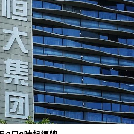
.58萬億 利潤總額近936億
讀新玩法
理黎智英求情 罪證如山豈能妄想輕判
災獨立委員會工作 李家超暫停3項公職委任
據見證文儒沉香從傳統邁向現代
察團來瓊考察
費約18億元
.58萬億 利潤總額近936億
讀新玩法