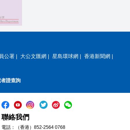
員公署
|
大公文匯網
|
星島環球網
|
香港新聞網
|
記者證查詢
聯絡我們
電話：（香港）852-2564 0768