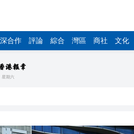
據見證文儒沉香從傳統邁向現代
察團來瓊考察
費約18億元
深合作
評論
綜合
灣區
商社
文化
.58萬億 利潤總額近936億
讀新玩法
理黎智英求情 罪證如山豈能妄想輕判
日
星期六
災獨立委員會工作 李家超暫停3項公職委任
據見證文儒沉香從傳統邁向現代
察團來瓊考察
費約18億元