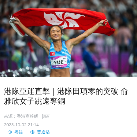
港隊亞運直擊｜港隊田項零的突破 俞
雅欣女子跳遠奪銅
來源：香港商報網
原創
2023-10-02 21:14