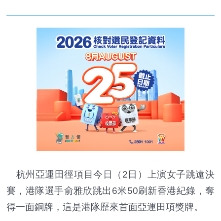
杭州亞運田徑項目今日（2日）上演女子跳遠決
賽，港隊選手俞雅欣跳出6米50刷新香港紀錄，奪
得一面銅牌，這是港隊歷來首面亞運田項獎牌。