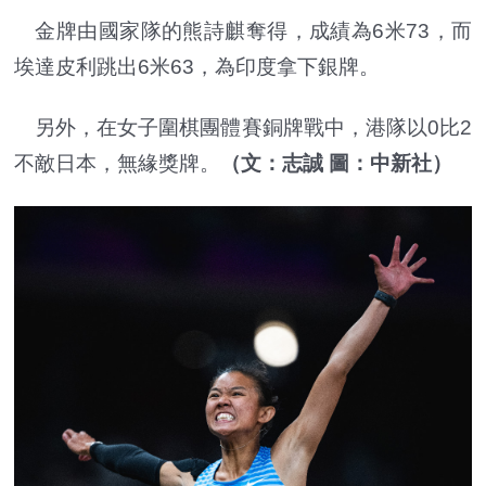
金牌由國家隊的熊詩麒奪得，成績為6米73，而
埃達皮利跳出6米63，為印度拿下銀牌。
另外，在女子圍棋團體賽銅牌戰中，港隊以0比2
不敵日本，無緣獎牌。
（文：志誠 圖：中新社）