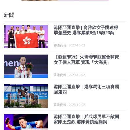
新聞
港隊亞運直擊 | 俞雅欣女子跳遠得
季創歷史 港隊累積6金15銀23銅
香港商報
2023-10-02
【亞運奪冠】朱雪瑩奪亞運會彈床
女子個人冠軍 實現「大滿貫」
香港商報
2023-10-02
港隊亞運直擊｜港隊馬術三項賽屈
居第四
香港商報
2023-10-02
港隊亞運直擊｜乒乓球男單不敵國
家隊王楚欽 港隊黃鎮廷摘銅