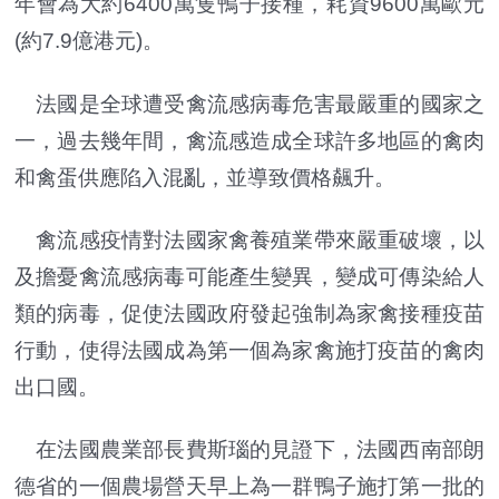
年會為大約6400萬隻鴨子接種，耗資9600萬歐元
(約7.9億港元)。
法國是全球遭受禽流感病毒危害最嚴重的國家之
一，過去幾年間，禽流感造成全球許多地區的禽肉
和禽蛋供應陷入混亂，並導致價格飆升。
禽流感疫情對法國家禽養殖業帶來嚴重破壞，以
及擔憂禽流感病毒可能產生變異，變成可傳染給人
類的病毒，促使法國政府發起強制為家禽接種疫苗
行動，使得法國成為第一個為家禽施打疫苗的禽肉
出口國。
在法國農業部長費斯瑙的見證下，法國西南部朗
德省的一個農場營天早上為一群鴨子施打第一批的