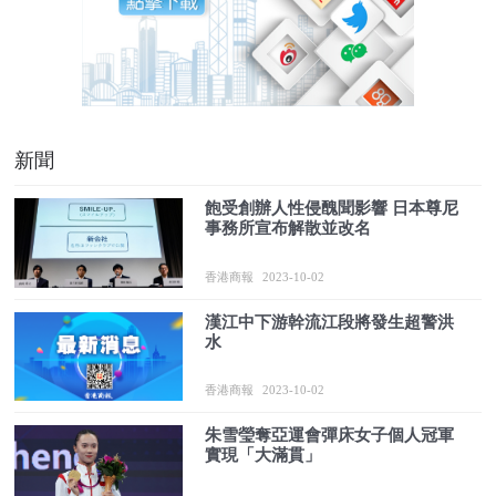
新聞
飽受創辦人性侵醜聞影響 日本尊尼
事務所宣布解散並改名
香港商報
2023-10-02
漢江中下游幹流江段將發生超警洪
水
香港商報
2023-10-02
朱雪瑩奪亞運會彈床女子個人冠軍
實現「大滿貫」