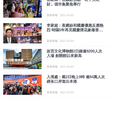
財」倡市集聚焦舉行
香港商報
2023-10-03
李家超：夜繽紛和國慶優惠反應熱
烈 時隔5年再見國慶煙花象徵香港
全面復常
香港商報
2023-10-03
故宮文化博物館2日錄逾9200人次
入場 創開館以來新高
香港商報
2023-10-03
入境處：截2日晚上9時 逾84萬人次
經各口岸進出本港
香港商報
2023-10-03