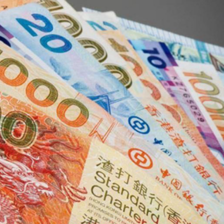
.58萬億 利潤總額近936億
讀新玩法
理黎智英求情 罪證如山豈能妄想輕判
災獨立委員會工作 李家超暫停3項公職委任
據見證文儒沉香從傳統邁向現代
察團來瓊考察
費約18億元
.58萬億 利潤總額近936億
讀新玩法