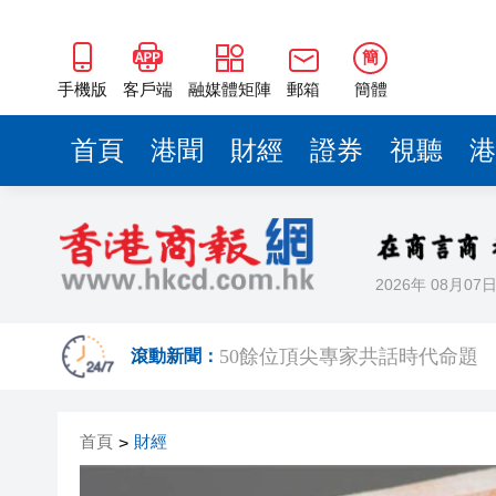
50餘位頂尖專家共話時代命題
海南澄邁文儒煥新升級 五組數
簡
梁振英率港區全國政協委員考
手機版
客戶端
融媒體矩陣
郵箱
簡體
2025年海南儋州以舊換新帶動消
首頁
港聞
財經
證券
視聽
港
山東26戶省屬國企去年合計營收2
瀋陽鐵西校園閱讀活動解鎖閱
黎智英案｜吳良好：依法公正處
2026年 08月07
騰出更多時間專注做好宏福苑火
50餘位頂尖專家共話時代命題
滾動新聞：
海南澄邁文儒煥新升級 五組數
首頁
財經
>
梁振英率港區全國政協委員考
2025年海南儋州以舊換新帶動消