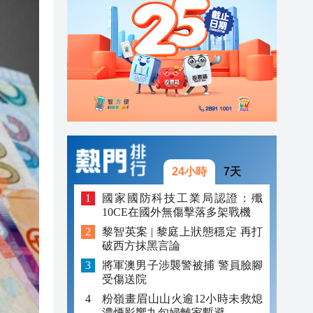
20:40
20:39
21:08
21:04
20:55
20:42
24小時
7天
20:42
國家國防科技工業局認證：殲
10CE在國外無傷擊落多架戰機
20:41
黎智英案 | 黎庭上狀態穩定 再打
破西方抹黑言論
20:40
將軍澳男子涉襲警被捕 警員臉腳
20:39
受傷送院
粉嶺畫眉山山火逾12小時未救熄
濃煙影響九旬婦離家暫避