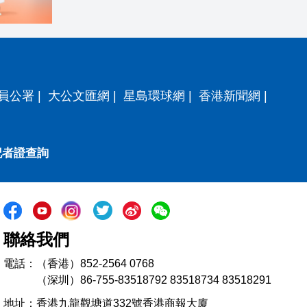
員公署
|
大公文匯網
|
星島環球網
|
香港新聞網
|
記者證查詢
聯絡我們
電話：（香港）852-2564 0768
（深圳）86-755-83518792 83518734 83518291
地址：香港九龍觀塘道332號香港商報大廈