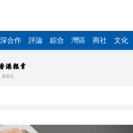
據見證文儒沉香從傳統邁向現代
察團來瓊考察
費約18億元
深合作
評論
綜合
灣區
商社
文化
.58萬億 利潤總額近936億
讀新玩法
理黎智英求情 罪證如山豈能妄想輕判
日
星期五
災獨立委員會工作 李家超暫停3項公職委任
據見證文儒沉香從傳統邁向現代
察團來瓊考察
費約18億元