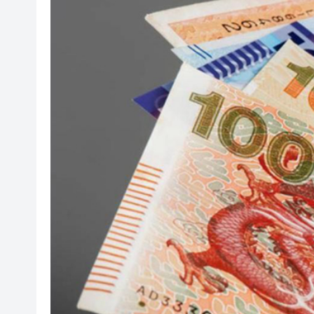
山東26戶省屬國企去年合計營收2
瀋陽鐵西校園閱讀活動解鎖閱
黎智英案｜吳良好：依法公正處
騰出更多時間專注做好宏福苑火
50餘位頂尖專家共話時代命題
海南澄邁文儒煥新升級 五組數
梁振英率港區全國政協委員考
2025年海南儋州以舊換新帶動消
山東26戶省屬國企去年合計營收2
瀋陽鐵西校園閱讀活動解鎖閱