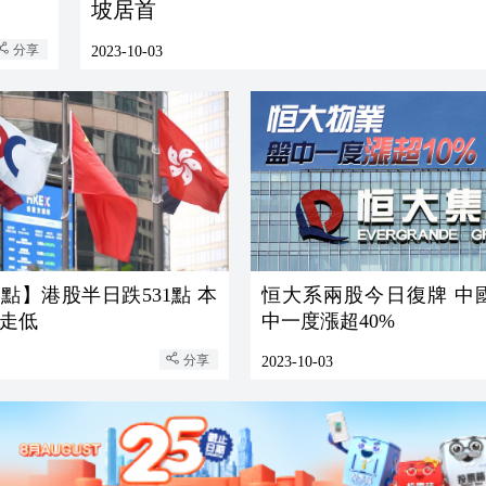
坡居首
分享
2023-10-03
點】港股半日跌531點 本
恒大系兩股今日復牌 中
走低
中一度漲超40%
分享
2023-10-03