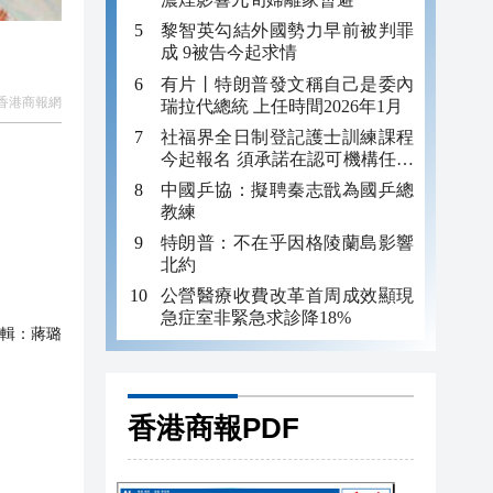
黎智英勾結外國勢力早前被判罪
成 9被告今起求情
有片丨特朗普發文稱自己是委內
香港商報網
瑞拉代總統 上任時間2026年1月
社福界全日制登記護士訓練課程
今起報名 須承諾在認可機構任職
至少三年
中國乒協：擬聘秦志戩為國乒總
教練
特朗普：不在乎因格陵蘭島影響
北約
公營醫療收費改革首周成效顯現
急症室非緊急求診降18%
輯：
蔣璐
香港商報PDF