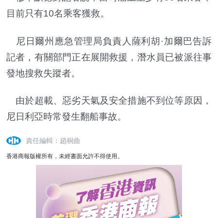
目前只有10名乘客獲救。
尼日爾州應急管理局負責人薩利胡·加爾巴告訴
記者，有關部門正在展開救援，潛水員已被派往事
發地搜救失蹤者。
由於超載、惡劣天氣及安全措施不到位等原因，
尼日利亞時常發生翻船事故。
責任編輯：趙桐曲
香港商報版權所有，未經書面允許不得使用。