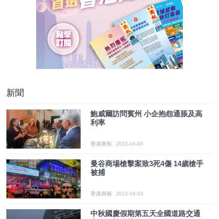
新聞
鮑威爾訪問賓州 小企抱怨通脹及高
利率
香港商報
2023-10-03
曼谷商場槍擊案致3死4傷 14歲槍手
被捕
香港商報
2023-10-03
中秋國慶假期第五天全國道路交通