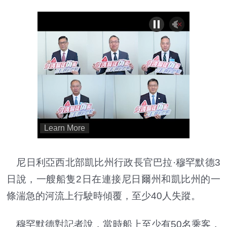
尼日利亞西北部凱比州行政長官巴拉·穆罕默德3
日說，一艘船隻2日在連接尼日爾州和凱比州的一
條湍急的河流上行駛時傾覆，至少40人失蹤。
穆罕默德對記者說，當時船上至少有50名乘客，