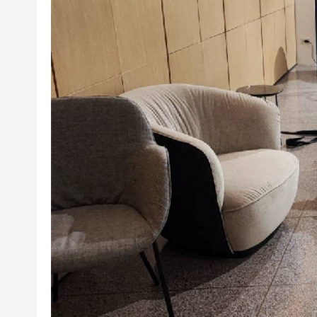
山東26戶省屬國企去年合計營收2
瀋陽鐵西校園閱讀活動解鎖閱
黎智英案｜吳良好：依法公正處
騰出更多時間專注做好宏福苑火
50餘位頂尖專家共話時代命題
海南澄邁文儒煥新升級 五組數
梁振英率港區全國政協委員考
2025年海南儋州以舊換新帶動消
山東26戶省屬國企去年合計營收2
瀋陽鐵西校園閱讀活動解鎖閱