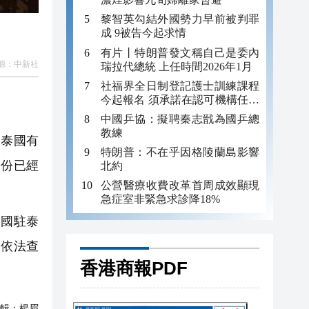
黎智英勾結外國勢力早前被判罪
成 9被告今起求情
有片丨特朗普發文稱自己是委內
源：
中新社
瑞拉代總統 上任時間2026年1月
社福界全日制登記護士訓練課程
今起報名 須承諾在認可機構任職
至少三年
中國乒協：擬聘秦志戩為國乒總
教練
泰國有
特朗普：不在乎因格陵蘭島影響
身份已經
北約
公營醫療收費改革首周成效顯現
急症室非緊急求診降18%
國駐泰
速依法查
香港商報PDF
輯：
楊眉