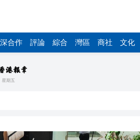
據見證文儒沉香從傳統邁向現代
察團來瓊考察
費約18億元
深合作
評論
綜合
灣區
商社
文化
.58萬億 利潤總額近936億
讀新玩法
理黎智英求情 罪證如山豈能妄想輕判
日
星期五
災獨立委員會工作 李家超暫停3項公職委任
據見證文儒沉香從傳統邁向現代
察團來瓊考察
費約18億元