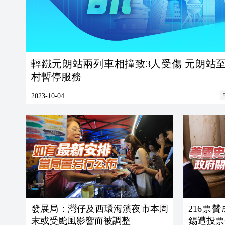
輕鐵元朗站兩列車相撞致3人受傷 元朗站至塘坊
村暫停服務
2023-10-04
發展局：灣仔及西環海濱夜市本周
216票
末或受颱風影響而被調整
錫遭投票