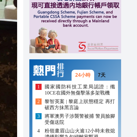
20:40
20:39
21:08
21:04
20:55
20:42
24小時
7天
20:42
國家國防科技工業局認證：殲
10CE在國外無傷擊落多架戰機
20:41
黎智英案 | 黎庭上狀態穩定 再打
破西方抹黑言論
20:40
將軍澳男子涉襲警被捕 警員臉腳
20:39
受傷送院
粉嶺畫眉山山火逾12小時未救熄
濃煙影響九旬婦離家暫避