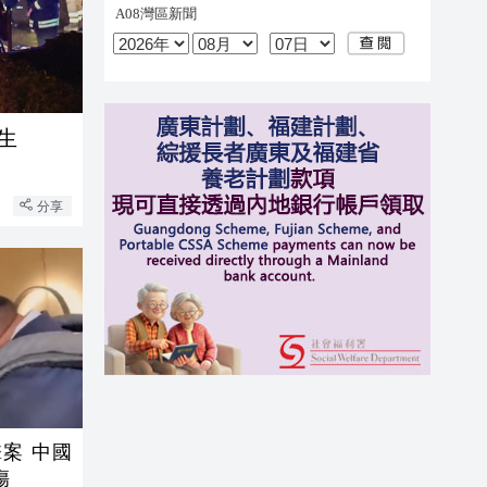
生
分享
案 中國
傷