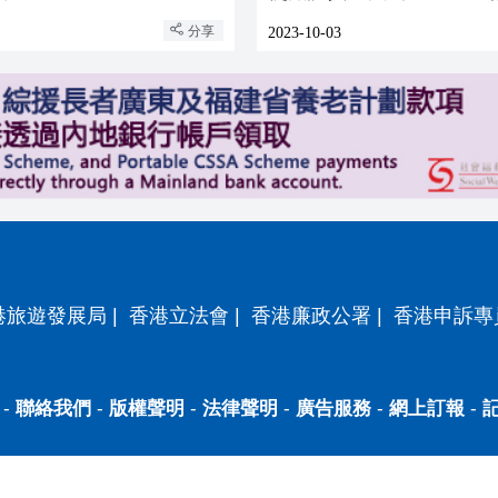
分享
2023-10-03
港旅遊發展局
|
香港立法會
|
香港廉政公署
|
香港申訴專
-
聯絡我們
-
版權聲明
-
法律聲明
-
廣告服務
-
網上訂報
-