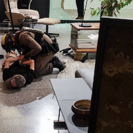
.58萬億 利潤總額近936億
讀新玩法
理黎智英求情 罪證如山豈能妄想輕判
災獨立委員會工作 李家超暫停3項公職委任
據見證文儒沉香從傳統邁向現代
察團來瓊考察
費約18億元
.58萬億 利潤總額近936億
讀新玩法