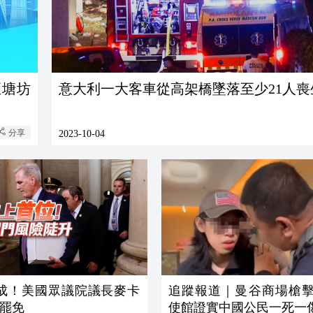
意大利一大客車從高架橋墜落至少21人喪
分享
2023-10-04
贊成！美國眾議院議長麥卡
追蹤報道｜曼谷商場槍擊
罷免
使館證實中國公民一死一