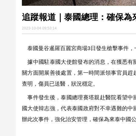
追蹤報道｜泰國總理：確保為
2023-10-04 09:53:14
泰國曼谷暹羅百麗宮商場3日發生槍擊事件，
據中國駐泰國大使館發布的消息，在獲悉有關
關方面開展善後處置，第一時間派領事官員趕
查明，傷員已送醫，狀況穩定。
事件發生後，泰國總理賽塔親赴醫院看望中國
國大使韓志強，代表泰國政府對不幸遇難的中
辦此次事件，強化治安管理，確保為來泰中國