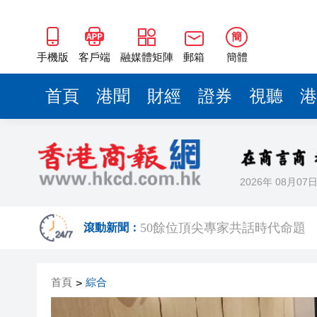
50餘位頂尖專家共話時代命題
海南澄邁文儒煥新升級 五組數
簡
梁振英率港區全國政協委員考
手機版
客戶端
融媒體矩陣
郵箱
簡體
2025年海南儋州以舊換新帶動消
首頁
港聞
財經
證券
視聽
港
山東26戶省屬國企去年合計營收2
瀋陽鐵西校園閱讀活動解鎖閱
黎智英案｜吳良好：依法公正處
2026年 08月07
騰出更多時間專注做好宏福苑火
50餘位頂尖專家共話時代命題
滾動新聞：
海南澄邁文儒煥新升級 五組數
首頁
綜合
>
梁振英率港區全國政協委員考
2025年海南儋州以舊換新帶動消