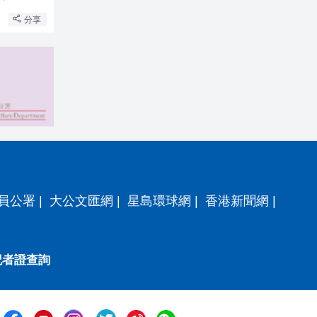
分享
員公署
|
大公文匯網
|
星島環球網
|
香港新聞網
|
記者證查詢