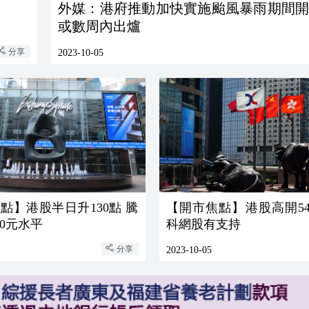
外媒：港府推動加快實施颱風暴雨期間開
或數周內出爐
分享
2023-10-05
點】港股半日升130點 騰
【開市焦點】港股高開54點 
00元水平
科網股有支持
分享
2023-10-05