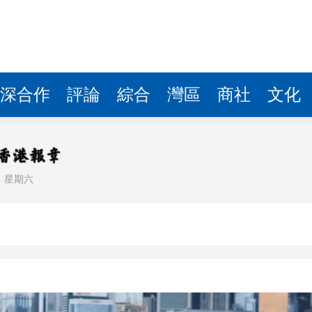
據見證文儒沉香從傳統邁向現代
察團來瓊考察
費約18億元
深合作
評論
綜合
灣區
商社
文化
.58萬億 利潤總額近936億
讀新玩法
理黎智英求情 罪證如山豈能妄想輕判
日
星期六
災獨立委員會工作 李家超暫停3項公職委任
據見證文儒沉香從傳統邁向現代
察團來瓊考察
費約18億元