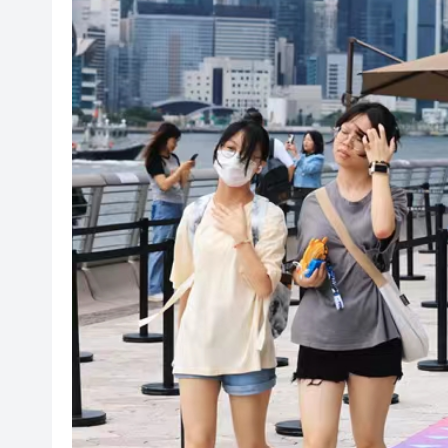
山東26戶省屬國企去年合計營收2
瀋陽鐵西校園閱讀活動解鎖閱
黎智英案｜吳良好：依法公正處
騰出更多時間專注做好宏福苑火
50餘位頂尖專家共話時代命題
海南澄邁文儒煥新升級 五組數
梁振英率港區全國政協委員考
2025年海南儋州以舊換新帶動消
山東26戶省屬國企去年合計營收2
瀋陽鐵西校園閱讀活動解鎖閱