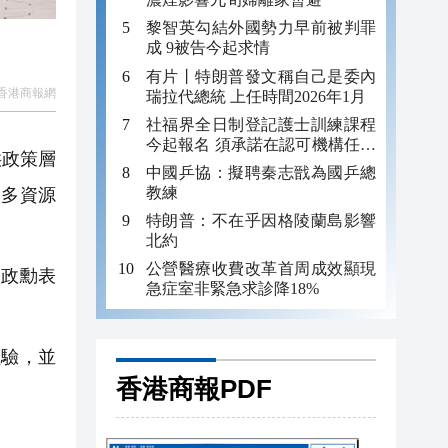
黎智英勾結外國勢力早前被判罪
成 9被告今起求情
有片丨特朗普發文稱自己是委內
香港商報網
瑞拉代總統 上任時間2026年1月
社福界全日制登記護士訓練課程
今起報名 須承諾在認可機構任職
供政策層
至少三年
中國乒協：擬聘秦志戩為國乒總
教練
更多資源
特朗普：不在乎因格陵蘭島影響
北約
公營醫療收費改革首周成效顯現
李政勳表
急症室非緊急求診降18%
驗，並
香港商報PDF