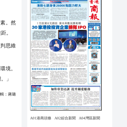
素。然
差距。
判思維
環境。
態。」
輯：
蔣璐