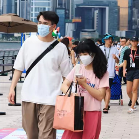
.58萬億 利潤總額近936億
讀新玩法
理黎智英求情 罪證如山豈能妄想輕判
災獨立委員會工作 李家超暫停3項公職委任
據見證文儒沉香從傳統邁向現代
察團來瓊考察
費約18億元
.58萬億 利潤總額近936億
讀新玩法