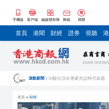
海南澄邁文儒煥新升級 五組數
簡
梁振英率港區全國政協委員考
手機版
客戶端
融媒體矩陣
郵箱
簡體
2025年海南儋州以舊換新帶動消
首頁
港聞
財經
證券
視聽
港
山東26戶省屬國企去年合計營收2
瀋陽鐵西校園閱讀活動解鎖閱
黎智英案｜吳良好：依法公正處
2026年 08月08
騰出更多時間專注做好宏福苑火
50餘位頂尖專家共話時代命題
滾動新聞：
海南澄邁文儒煥新升級 五組數
梁振英率港區全國政協委員考
首頁
財經
>
2025年海南儋州以舊換新帶動消