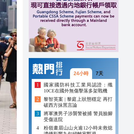
20:40
20:39
21:08
21:04
20:55
20:42
24小時
7天
20:42
國家國防科技工業局認證：殲
20:41
10CE在國外無傷擊落多架戰機
黎智英案 | 黎庭上狀態穩定 再打
20:40
破西方抹黑言論
20:39
將軍澳男子涉襲警被捕 警員臉腳
受傷送院
粉嶺畫眉山山火逾12小時未救熄
濃煙影響九旬婦離家暫避